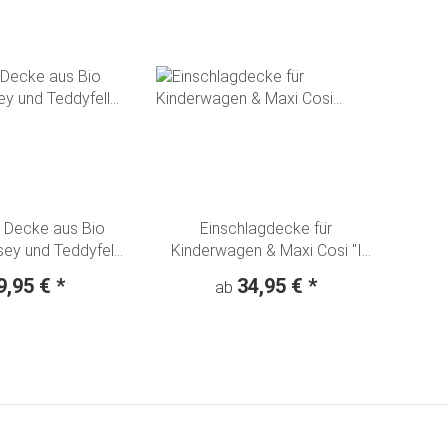
 Decke aus Bio
Einschlagdecke für
ey und Teddyfell
Kinderwagen & Maxi Cosi "I
mentraum"
love my Dog"
9,95 €
*
34,95 €
*
ab