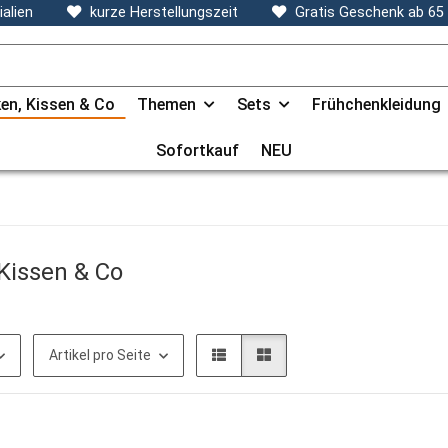
alien
kurze Herstellungszeit
Gratis Geschenk ab 65
en, Kissen & Co
Themen
Sets
Frühchenkleidung
Sofortkauf
NEU
Kissen & Co
Artikel pro Seite