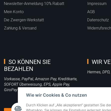
Newsletter-Anmeldung 10% Rabatt
Impressum
Mein Konto
AGB
Die Zwergen-Werkstatt
Datenschutz
Zahlung & Versand
Widerrufsrech
SO KÖNNEN SIE
WIR VE
BEZAHLEN
Hermes, DPD,
Vorkasse, PayPal, Amazon Pay, Kreditkarte,
SOFORT Überweisung, EPS, Apple Pay,
GiroPay
Wie wir Cookies & Co nutzen
Durch Klicken auf „Alle akzeptieren“ gestatten Sie d
WhatsApp. Sie können die Einstellung jederzeit änder