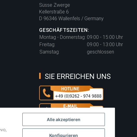
Süsse Zwerge
Kellerstraße 6
D 96346 Wallenfels / Germany
GESCHÄFTSZEITEN:
Montag - Donnerstag:
09:00 - 15:00 Uhr
Freitag:
09:00 - 13:00 Uhr
Samstag:
geschlossen
SIE ERREICHEN UNS
Alle akzeptieren
evo,
Konfigurieren