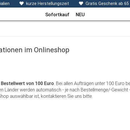
ecken, Kissen & Co
Themen
Sets
Frühchenkleidu
alien
kurze Herstellungszeit
Gratis Geschenk ab 65
Sofortkauf
NEU
tionen im Onlineshop
 Bestellwert von 100 Euro
. Bei allen Aufträgen unter 100 Euro
en Länder werden automatisch - je nach Bestellmenge/-Gewicht - 
hop auswählbar ist, kontaktieren Sie uns bitte.