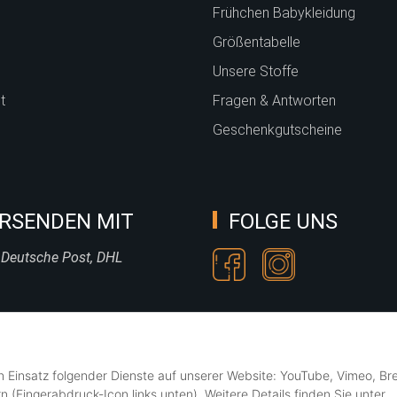
Frühchen Babykleidung
Größentabelle
Unsere Stoffe
t
Fragen & Antworten
Geschenkgutscheine
RSENDEN MIT
FOLGE UNS
 Deutsche Post, DHL
en Einsatz folgender Dienste auf unserer Website: YouTube, Vimeo, Br
n (Fingerabdruck-Icon links unten). Weitere Details finden Sie unter