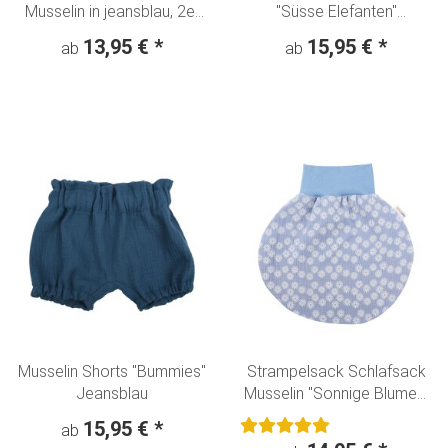
Musselin in jeansblau, 2er
"Süsse Elefanten"
Pack
Jeansblau
13,95 €
*
15,95 €
*
ab
ab
Musselin Shorts "Bummies"
Strampelsack Schlafsack
Jeansblau
Musselin "Sonnige Blumen"
hellblau
15,95 €
*
ab