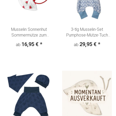
Musselin Sonnenhut
3-tlg Musselin-Set
Sommermütze zum
Pumphose-Mütze-Tuch
mitwachsen
Erstlingsoutfit "Sonnige
16,95 €
*
29,95 €
*
ab
ab
"Wassermelone" weiß
Blumen" hellblau