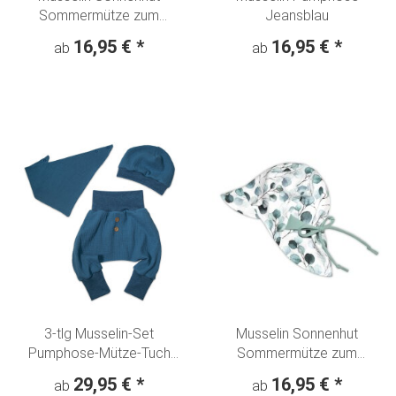
Sommermütze zum
Jeansblau
mitwachsen Karamell
16,95 €
*
16,95 €
*
ab
ab
3-tlg Musselin-Set
Musselin Sonnenhut
Pumphose-Mütze-Tuch
Sommermütze zum
Erstlingsoutfit Jeansblau
mitwachsen "Eukalyptus"
29,95 €
*
16,95 €
*
ab
ab
Uni
weiß