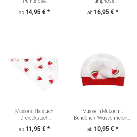
Pumphose
Pumphose
"Wassermelone" weiß
"Wassermelone" weiß
14,95 €
*
16,95 €
*
ab
ab
Musselin Halstuch
Musselin Mütze mit
Dreieckstuch
Bündchen "Wassermelone"
"Wassermelone" weiß-rot
weiß-rot
11,95 €
*
10,95 €
*
ab
ab