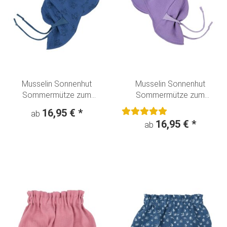
Musselin Sonnenhut
Musselin Sonnenhut
Sommermütze zum
Sommermütze zum
mitwachsen "Süße
mitwachsen flieder
16,95 €
*
ab
Elefanten" jeansblau
16,95 €
*
ab