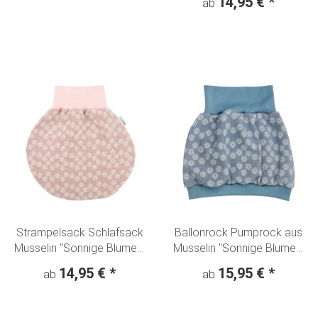
14,95 €
*
ab
Strampelsack Schlafsack
Ballonrock Pumprock aus
Musselin "Sonnige Blumen"
Musselin "Sonnige Blumen"
rosa
hellblau
14,95 €
*
15,95 €
*
ab
ab