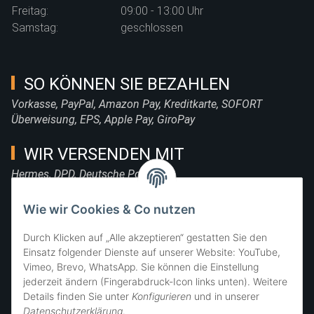
Freitag:
09:00 - 13:00 Uhr
Samstag:
geschlossen
SO KÖNNEN SIE BEZAHLEN
Vorkasse, PayPal, Amazon Pay, Kreditkarte, SOFORT
Überweisung, EPS, Apple Pay, GiroPay
WIR VERSENDEN MIT
Hermes, DPD, Deutsche Post, DHL
FOLGE UNS
Wie wir Cookies & Co nutzen
Durch Klicken auf „Alle akzeptieren“ gestatten Sie den
Einsatz folgender Dienste auf unserer Website: YouTube,
Vimeo, Brevo, WhatsApp. Sie können die Einstellung
SIE ERREICHEN UNS
jederzeit ändern (Fingerabdruck-Icon links unten). Weitere
Details finden Sie unter
Konfigurieren
und in unserer
Datenschutzerklärung
.