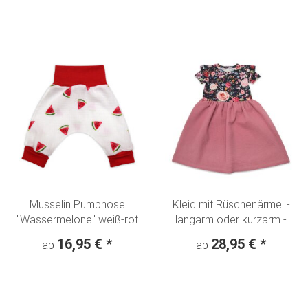
Musselin Pumphose
Kleid mit Rüschenärmel -
"Wassermelone" weiß-rot
langarm oder kurzarm -
"Blumentraum Aquarell"
16,95 €
*
28,95 €
*
ab
ab
nachtblau