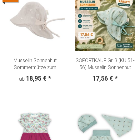
Musselin Sonnenhut
SOFORTKAUF Gr. 3 (KU 51-
Sommermütze zum
56) Musselin Sonnenhut
mitwachsen "Kleine Herzen"
Sommermütze zum
18,95 €
*
17,56 €
*
ab
beige
mitwachsen "Pusteblumen"
mint