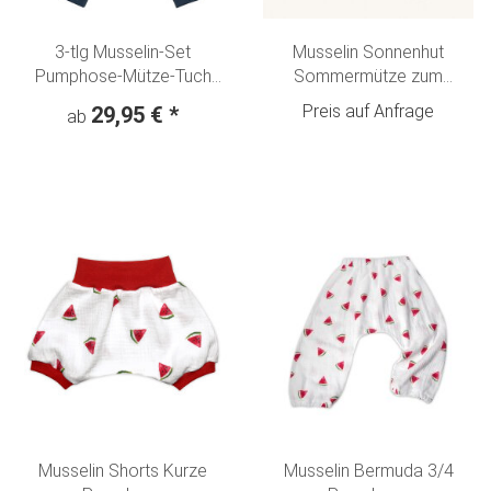
3-tlg Musselin-Set
Musselin Sonnenhut
Pumphose-Mütze-Tuch
Sommermütze zum
Erstlingsoutfit "Süße
mitwachsen "Pusteblumen"
Preis auf Anfrage
29,95 €
*
ab
Elefanten" jeansblau
beige
Musselin Shorts Kurze
Musselin Bermuda 3/4