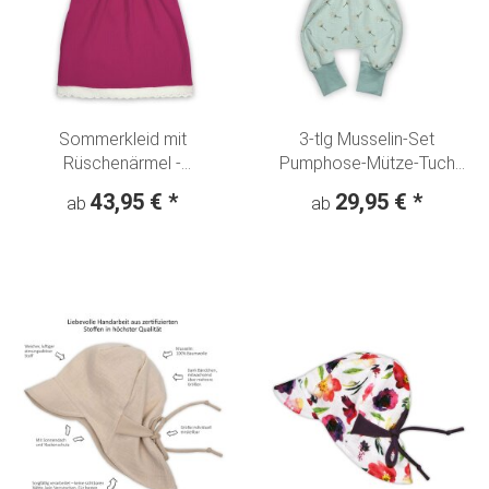
Sommerkleid mit
3-tlg Musselin-Set
Rüschenärmel -
Pumphose-Mütze-Tuch
"Meerjungfrau Party"
Erstlingsoutfit
43,95 €
*
29,95 €
*
ab
ab
hellblau-pink
"Pusteblumen" mint