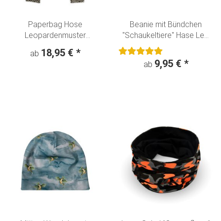
Paperbag Hose
Beanie mit Bündchen
Leopardenmuster
"Schaukeltiere" Hase Leo
Animalprint beige-schwarz
creme
18,95 €
*
ab
9,95 €
*
ab