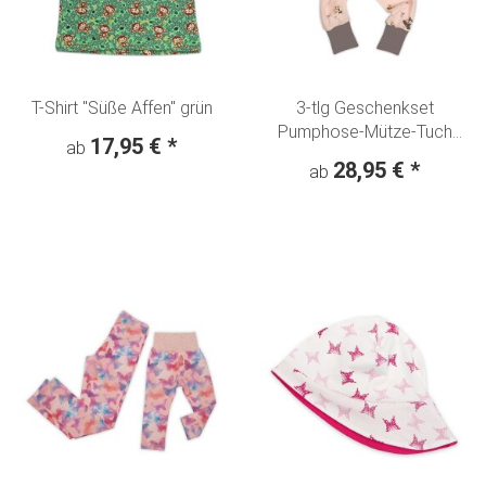
T-Shirt "Süße Affen" grün
3-tlg Geschenkset
Pumphose-Mütze-Tuch
17,95 €
*
ab
Erstlingsoutfit Rehkitz
28,95 €
*
ab
Hafenkitz & Schmetterlinge
- apricot