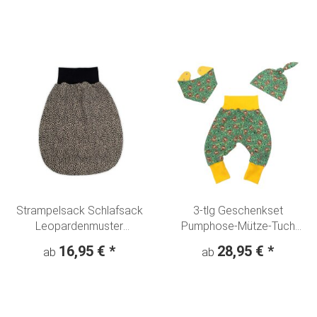
Strampelsack Schlafsack
3-tlg Geschenkset
Leopardenmuster
Pumphose-Mütze-Tuch
Animalprint beige
Erstlingsoutfit "Süsse Affen"
16,95 €
*
28,95 €
*
ab
ab