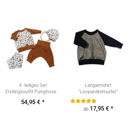
4 -teiliges Set
Langarmshirt
Erstlingsoutfit Pumphose +
"Leopardenmuster"
Langarmshirt - Beanie +
Animalprint beige
54,95 €
*
Halstuch "Kleine Waldtiere"
17,95 €
*
ab
Boho creme-karamell