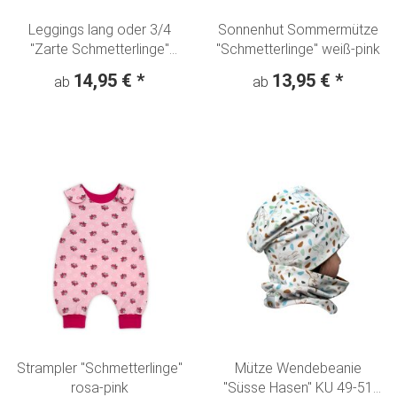
Leggings lang oder 3/4
Sonnenhut Sommermütze
"Zarte Schmetterlinge"
"Schmetterlinge" weiß-pink
Aquarell Optik rosa meliert
14,95 €
*
13,95 €
*
ab
ab
Strampler "Schmetterlinge"
Mütze Wendebeanie
rosa-pink
"Süsse Hasen" KU 49-51