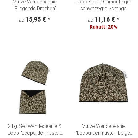
Mütze Wendebeanie
Loop Schal "Camouflage"
"Fliegende Drachen"
schwarz-grau-orange
Dragon jeansblau
15,95 €
*
11,16 €
*
ab
ab
Rabatt:
20%
2 tlg. Set Wendebeanie &
Mütze Wendebeanie
Loop "Leopardenmuster"
"Leopardenmuster" beige-