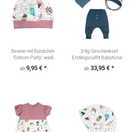
Beanie mit Bündchen
3-tlg Geschenkset
"Einhorn Party" weiß
Erstlingsoutfit Babyhose +
Ohrenmütze + Tuch "Kleiner
9,95 €
*
33,95 €
*
ab
ab
Fuchs" blau