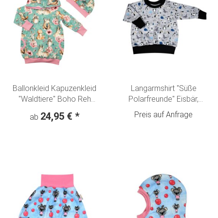
Ballonkleid Kapuzenkleid
Langarmshirt "Süße
"Waldtiere" Boho Reh
Polarfreunde" Eisbär,
Fuchs Eule - mint
Pinguin, Robbe & Wal
Preis auf Anfrage
24,95 €
*
ab
hellgrau