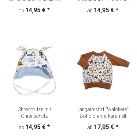
Elefanten" Regenbogen -
Weihnachten rot
14,95 €
*
14,95 €
*
ab
ab
beige
Ohrenmütze mit
Langarmshirt "Waldtiere"
Ohrenschutz
Boho creme-karamell
"Schaukeltiere" Hase Leo -
14,95 €
*
17,95 €
*
ab
ab
creme