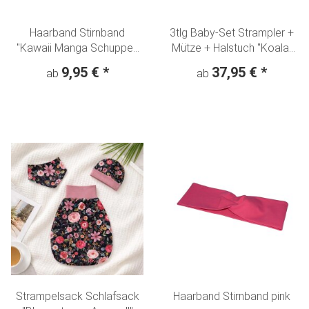
Haarband Stirnband
3tlg Baby-Set Strampler +
"Kawaii Manga Schuppen
Mütze + Halstuch "Koala-
Flieder"
Mädchen" Denim Look
9,95 €
*
37,95 €
*
ab
ab
hellblau
Strampelsack Schlafsack
Haarband Stirnband pink