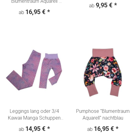
"Blumentraum Aquarell"
9,95 €
*
ab
nachtblau
16,95 €
*
ab
Leggings lang oder 3/4
Pumphose "Blumentraum
Kawaii Manga Schuppen
Aquarell" nachtblau
Flieder
14,95 €
*
16,95 €
*
ab
ab