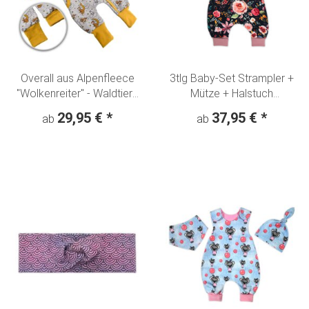
Overall aus Alpenfleece
3tlg Baby-Set Strampler +
"Wolkenreiter" - Waldtiere
Mütze + Halstuch
Fuchs Hase Bär
"Blumentraum Aquarell"
29,95 €
*
37,95 €
*
ab
ab
nachtblau