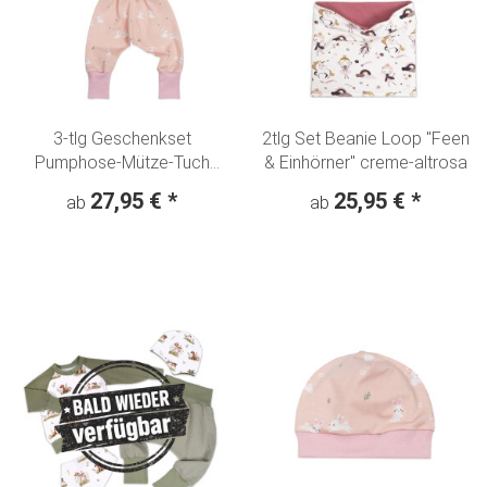
3-tlg Geschenkset
2tlg Set Beanie Loop "Feen
Pumphose-Mütze-Tuch
& Einhörner" creme-altrosa
Erstlingsoutfit "Kleine
27,95 €
*
25,95 €
*
ab
ab
Hoppel-Hasen" rosa