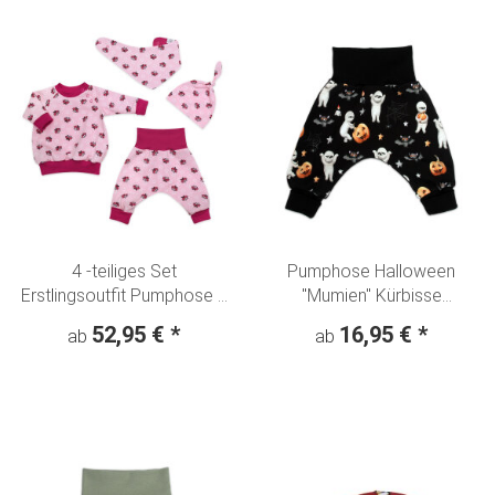
4 -teiliges Set
Pumphose Halloween
Erstlingsoutfit Pumphose +
"Mumien" Kürbisse
Langarmshirt -
Fledermaus schwarz
52,95 €
*
16,95 €
*
ab
ab
Knotenmütze + Halstuch
"Schmetterlinge" rosa-pink