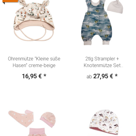
Ohrenmütze "Kleine süße
2tlg Strampler +
Hasen" creme-beige
Knotenmütze Set
"Fliegende Drachen"
16,95 €
*
27,95 €
*
ab
Dragon jeansblau