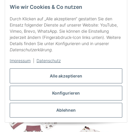
Wie wir Cookies & Co nutzen
Durch Klicken auf „Alle akzeptieren“ gestatten Sie den
Einsatz folgender Dienste auf unserer Website: YouTube,
Vimeo, Brevo, WhatsApp. Sie können die Einstellung
jederzeit ändern (Fingerabdruck-Icon links unten). Weitere
Details finden Sie unter
Konfigurieren
und in unserer
Datenschutzerklärung
.
Impressum
|
Datenschutz
Leggings 3/4 oder lang
Tunika Kleid mit Volant
"Leopardenmuster"
"Leopardenmuster"
Animalprint beige
Animalprint beige
Alle akzeptieren
14,95 €
*
23,95 €
*
ab
ab
Konfigurieren
Ablehnen