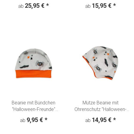
Animalprint beige
schwarz
25,95 €
*
15,95 €
*
ab
ab
Beanie mit Bündchen
Mütze Beanie mit
"Halloween-Freunde"
Ohrenschutz "Halloween-
Spinne & Fledermaus
Freunde" Spinne &
9,95 €
*
14,95 €
*
ab
ab
orange
Fledermaus orange