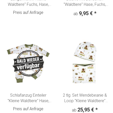
Waldtiere" Fuchs, Hase,
"Waldtiere" Hase, Fuchs,
Reh & Bär creme-olivgrün
Reh & Bär creme-olivgrün
Preis auf Anfrage
9,95 €
*
ab
Schlafanzug Einteiler
2 tlg. Set Wendebeanie &
"Kleine Waldtiere" Hase,
Loop "Kleine Waldtiere"
Fuchs, Reh & Bär creme-
Hase, Fuchs, Reh & Bär
Preis auf Anfrage
25,95 €
*
ab
olivgrün
creme-olivgrün