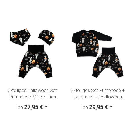
3-teiliges Halloween Set
2 -teiliges Set Pumphose +
Pumphose-Mütze-Tuch
Langarmshirt Halloween
"Mumien" Fledermäuse &
"Mumien" Kürbis &
27,95 €
*
29,95 €
*
ab
ab
Kürbisse schwarz
Fledermaus schwarz