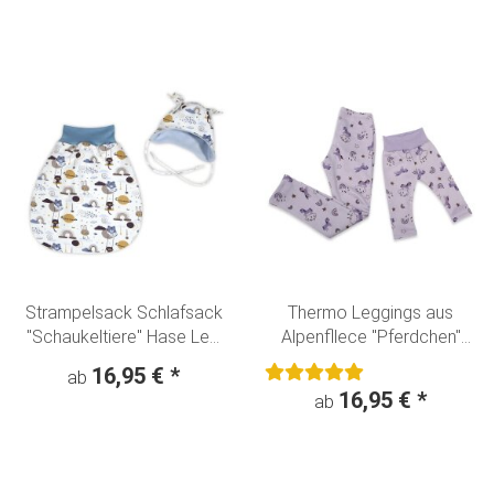
Strampelsack Schlafsack
Thermo Leggings aus
"Schaukeltiere" Hase Leo
Alpenfllece "Pferdchen"
creme
flieder
16,95 €
*
ab
16,95 €
*
ab