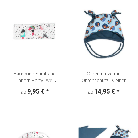
Haarband Stirnband
Ohrenmütze mit
"Einhorn Party" weiß
Ohrenschutz "Kleiner
Fuchs" blau
9,95 €
*
14,95 €
*
ab
ab