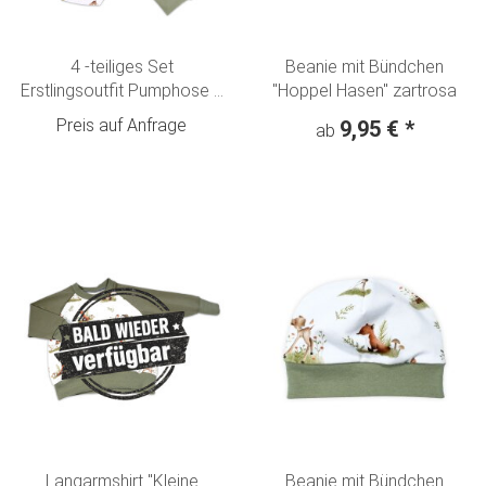
4 -teiliges Set
Beanie mit Bündchen
Erstlingsoutfit Pumphose +
"Hoppel Hasen" zartrosa
Langarmshirt - Beanie +
Preis auf Anfrage
9,95 €
*
ab
Halstuch "Kleine Waldtiere"
creme-olivgrün
Langarmshirt "Kleine
Beanie mit Bündchen