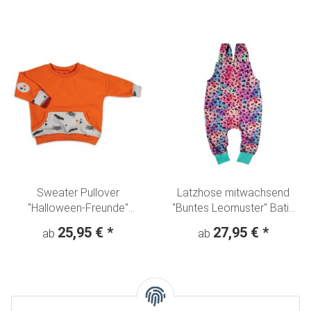
Sweater Pullover
Latzhose mitwachsend
"Halloween-Freunde"
"Buntes Leomuster" Batik
Spinne & Fledermaus
rosa
25,95 €
*
27,95 €
*
ab
ab
orange