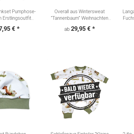
enkset Pumphose-
Overall aus Wintersweat
Langa
 Erstlingsoutfit
"Tannenbaum" Weihnachten
Fuchs
ker" maritim
Winterwald altmint
7,95 €
*
29,95 €
*
ab