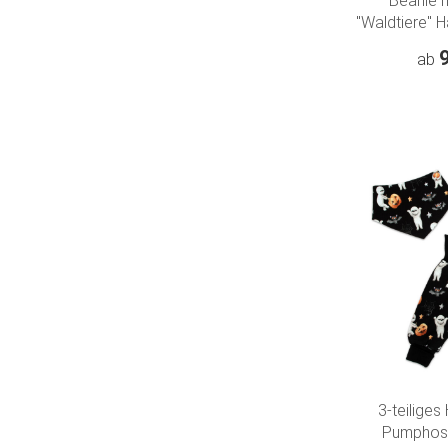
Beanie 
"Waldtiere" H
Bär cre
ab
3-teiliges
Pumphos