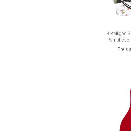
4 -teiliges S
Pumphose +
Beanie + H
Preis 
Waldtiere"