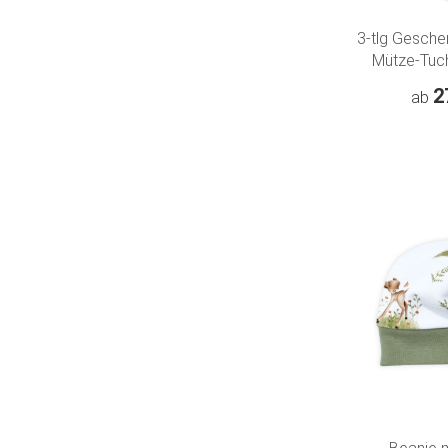
3-tlg Gesch
Mütze-Tuch
Glücksan
2
ab