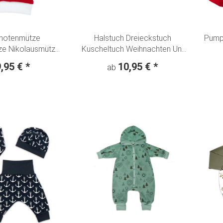
notenmütze
Halstuch Dreieckstuch
Pumph
e Nikolausmütze
Kuscheltuch Weihnachten Uni
 - Advent - Rot
rot
9,95 €
*
10,95 €
*
ab