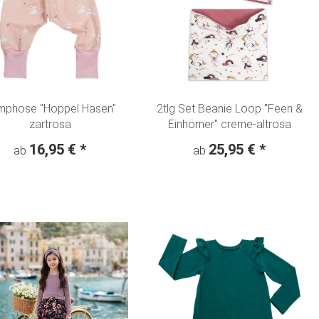
mphose "Hoppel Hasen"
2tlg Set Beanie Loop "Feen &
zartrosa
Einhörner" creme-altrosa
16,95 €
*
25,95 €
*
ab
ab