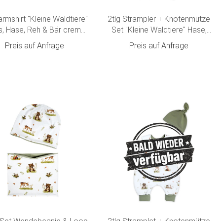
rmshirt "Kleine Waldtiere"
2tlg Strampler + Knotenmütze
, Hase, Reh & Bär creme-
Set "Kleine Waldtiere" Hase,
olivgrün
Reh, Bär creme-olivgrün
Preis auf Anfrage
Preis auf Anfrage