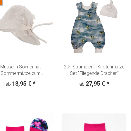
Musselin Sonnenhut
2tlg Strampler + Knotenmütze
Sommermütze zum
Set "Fliegende Drachen"
wachsen "Kleine Herzen"
Dragon jeansblau
18,95 €
*
27,95 €
*
ab
ab
beige