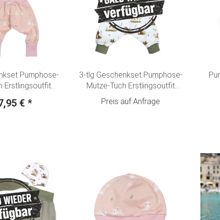
enkset Pumphose-
3-tlg Geschenkset Pumphose-
Pu
 Erstlingsoutfit
Mütze-Tuch Erstlingsoutfit
pel-Hasen" rosa
"Waldtiere" Fuchs, Hase,
Preis auf Anfrage
7,95 €
*
Rehkitz & Bär creme-olivgrün