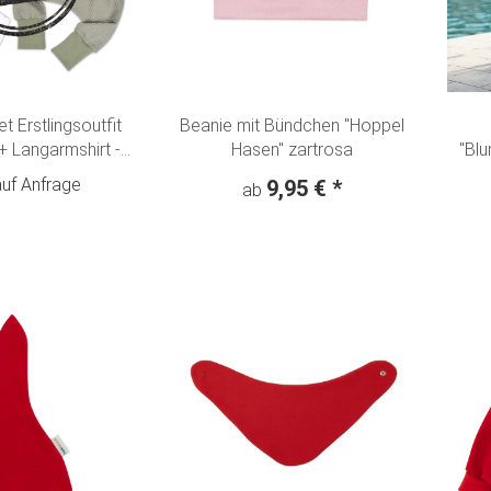
et Erstlingsoutfit
Beanie mit Bündchen "Hoppel
 Langarmshirt -
Hasen" zartrosa
"Blu
alstuch "Kleine
auf Anfrage
9,95 €
*
ab
 creme-olivgrün