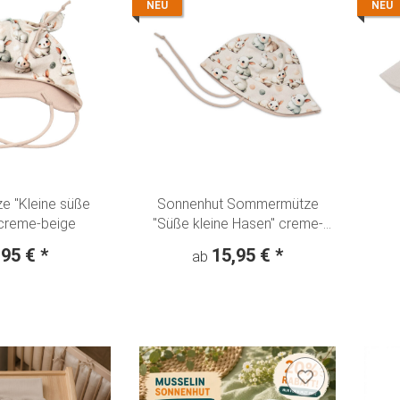
NEU
NEU
e "Kleine süße
Sonnenhut Sommermütze
creme-beige
"Süße kleine Hasen" creme-
beige
mit
,95 €
*
15,95 €
*
ab