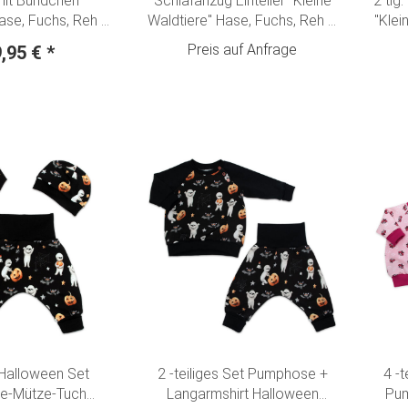
mit Bündchen
Schlafanzug Einteiler "Kleine
2 tlg
ase, Fuchs, Reh &
Waldtiere" Hase, Fuchs, Reh &
"Klei
me-olivgrün
Bär creme-olivgrün
Re
Preis auf Anfrage
9,95 €
*
 Halloween Set
2 -teiliges Set Pumphose +
4 -t
e-Mütze-Tuch
Langarmshirt Halloween
Pum