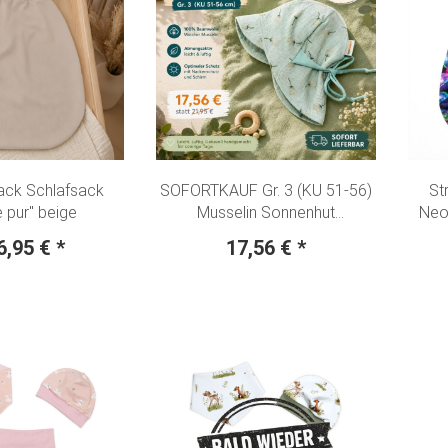
ack Schlafsack
SOFORTKAUF Gr. 3 (KU 51-56)
St
 pur" beige
Musselin Sonnenhut
Neon
Sommermütze zum
6,95 €
*
17,56 €
*
mitwachsen "Pusteblumen" mint