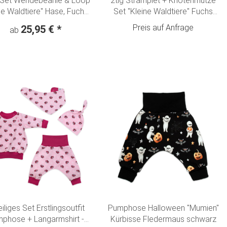
. Set Wendebeanie & Loop
2tlg Stramplet + Knotenmütze
ne Waldtiere" Hase, Fuchs,
Set "Kleine Waldtiere" Fuchs
h & Bär creme-olivgrün
Hase Rehkitz & Bär creme-
Preis auf Anfrage
25,95 €
*
ab
olivgrün
eiliges Set Erstlingsoutfit
Pumphose Halloween "Mumien"
phose + Langarmshirt -
Kürbisse Fledermaus schwarz