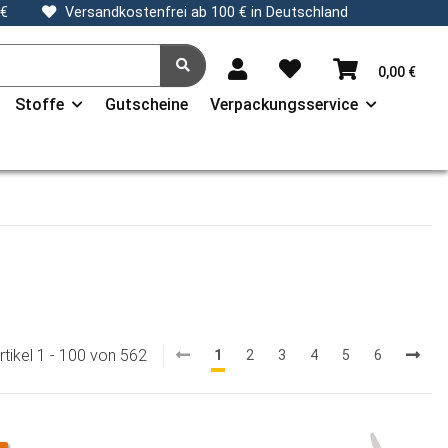
 €
Versandkostenfrei ab 100 € in Deutschland
0,00 €
Stoffe
Gutscheine
Verpackungsservice
rtikel 1 - 100 von 562
1
2
3
4
5
6