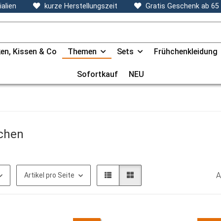
alien
kurze Herstellungszeit
Gratis Geschenk ab 65
en, Kissen & Co
Themen
Sets
Frühchenkleidung
Sofortkauf
NEU
chen
A
Artikel pro Seite