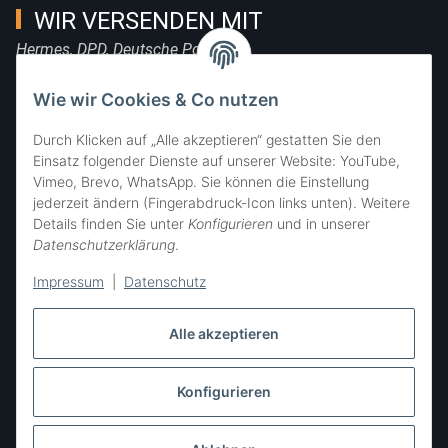
WIR VERSENDEN MIT
Hermes, DPD, Deutsche Post, DHL
FOLGE UNS
Wie wir Cookies & Co nutzen
Durch Klicken auf „Alle akzeptieren“ gestatten Sie den
Einsatz folgender Dienste auf unserer Website: YouTube,
Vimeo, Brevo, WhatsApp. Sie können die Einstellung
SIE ERREICHEN UNS
jederzeit ändern (Fingerabdruck-Icon links unten). Weitere
Details finden Sie unter
Konfigurieren
und in unserer
Datenschutzerklärung
.
Impressum
|
Datenschutz
Alle akzeptieren
Konfigurieren
Vertrag widerrufen
* Alle Preise inkl. gesetzlicher USt., zzgl.
Versand