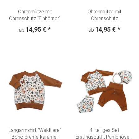
Ohrenmütze mit
Ohrenmütze mit
Ohrenschutz "Einhörner"
Ohrenschutz
Weihnachten rot
"Schaukeltiere" Hase Leo -
14,95 €
*
14,95 €
*
ab
ab
creme
Langarmshirt "Waldtiere"
4 -teiliges Set
Boho creme-karamell
Erstlingsoutfit Pumphose +