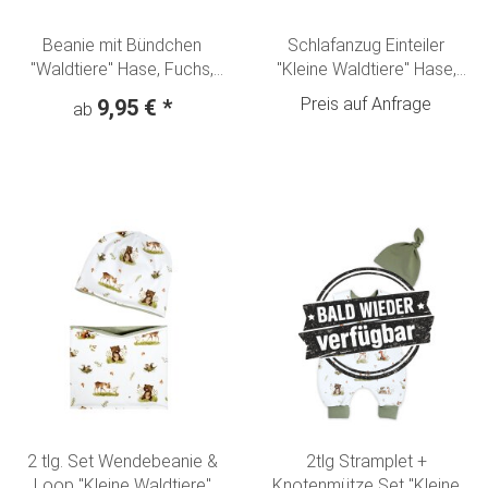
Beanie mit Bündchen
Schlafanzug Einteiler
"Waldtiere" Hase, Fuchs,
"Kleine Waldtiere" Hase,
Reh & Bär creme-olivgrün
Fuchs, Reh & Bär creme-
Preis auf Anfrage
9,95 €
*
ab
olivgrün
2 tlg. Set Wendebeanie &
2tlg Stramplet +
Loop "Kleine Waldtiere"
Knotenmütze Set "Kleine