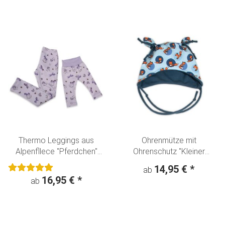
Thermo Leggings aus
Ohrenmütze mit
Alpenfllece "Pferdchen"
Ohrenschutz "Kleiner
flieder
Fuchs" blau
14,95 €
*
ab
16,95 €
*
ab