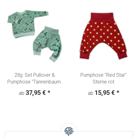
2tlg. Set Pullover &
Pumphose "Red Star"
Pumphose "Tannenbaum"
Sterne rot
Weihnachten Winterwald
37,95 €
*
15,95 €
*
ab
ab
atmint