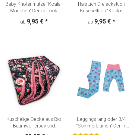
Baby Knotenmütze "Koala-
Halstuch Dreieckstuch
Mädchen" Denim Look
Kuscheltuch "Koala-
Mädchen" Denim Look
9,95 €
*
9,95 €
*
ab
ab
Kuschelige Decke aus Bio
Leggings lang oder 3/4
Baumwolljersey und
"Sommerblumen" Denim
Teddyfell "Blumentraum"
Look hellblau