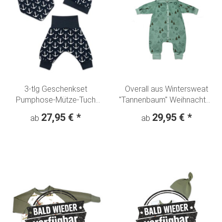
3-tlg Geschenkset
Overall aus Wintersweat
Pumphose-Mütze-Tuch
"Tannenbaum" Weihnachten
Erstlingsoutfit Glücksanker"
Winterwald altmint
27,95 €
*
29,95 €
*
ab
ab
maritim