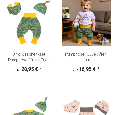
3-tlg Geschenkset
Pumphose "Süße Affen"
Pumphose-Mütze-Tuch
grün
Erstlingsoutfit "Süsse Affen"
28,95 €
*
16,95 €
*
ab
ab