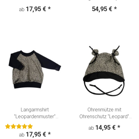
Langarmshirt - Beanie +
17,95 €
*
54,95 €
*
ab
Halstuch "Kleine Waldtiere"
Boho creme-karamell
Langarmshirt
Ohrenmütze mit
"Leopardenmuster"
Ohrenschutz "Leopard"
Animalprint beige
Animalprint beige
14,95 €
*
ab
17,95 €
*
ab