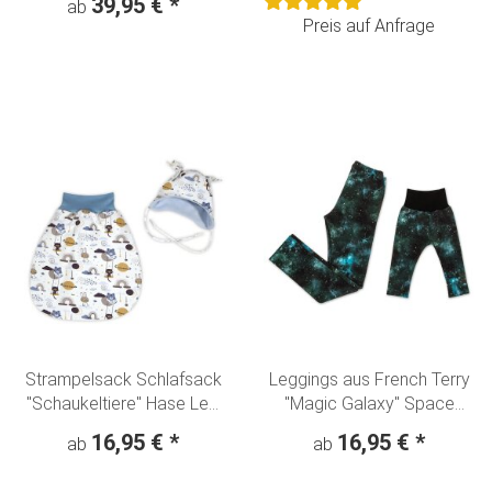
39,95 €
*
ab
Preis auf Anfrage
Strampelsack Schlafsack
Leggings aus French Terry
"Schaukeltiere" Hase Leo
"Magic Galaxy" Space
creme
Weltraum schwarz
16,95 €
*
16,95 €
*
ab
ab