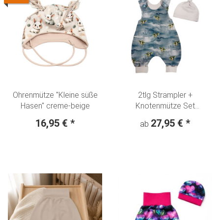
Ohrenmütze "Kleine süße
2tlg Strampler +
Hasen" creme-beige
Knotenmütze Set
"Fliegende Drachen"
16,95 €
*
27,95 €
*
ab
Dragon jeansblau