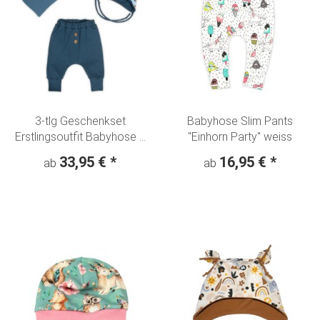
3-tlg Geschenkset
Babyhose Slim Pants
Erstlingsoutfit Babyhose +
"Einhorn Party" weiss
Ohrenmütze + Tuch "Kleiner
33,95 €
*
16,95 €
*
ab
ab
Fuchs" blau