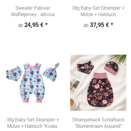
Sweater Pullover
3tlg Baby-Set Strampler +
Waffeljersey - altrosa
Mütze + Halstuch
"Blumentraum Aquarell"
24,95 €
*
37,95 €
*
ab
ab
nachtblau
3tlg Baby-Set Strampler +
Strampelsack Schlafsack
Mütze + Halstuch "Koala-
"Blumentraum Aquarell"