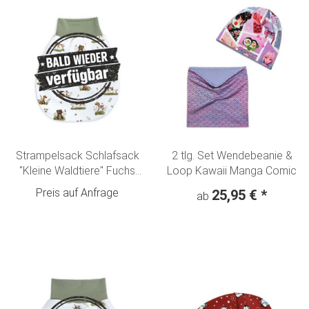
Strampelsack Schlafsack
2 tlg. Set Wendebeanie &
"Kleine Waldtiere" Fuchs
Loop Kawaii Manga Comic
Hase Reh & Bär creme-
Preis auf Anfrage
25,95 €
*
ab
olivgrün