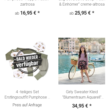
zartrosa
& Einhörner" creme-altrosa
16,95 €
*
25,95 €
*
ab
ab
4 -teiliges Set
Girly Sweater Kleid
Erstlingsoutfit Pumphose +
"Blumentraum Aquarell"
Langarmshirt - Beanie +
antik pink - nachtblau
Preis auf Anfrage
34,95 €
*
Halstuch "Kleine Waldtiere"