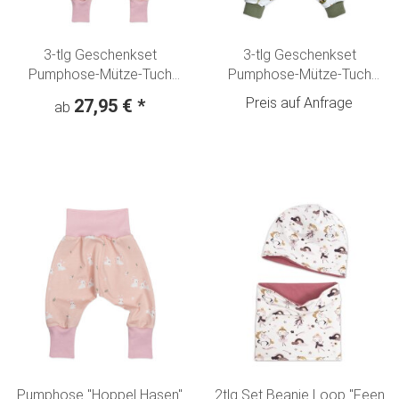
3-tlg Geschenkset
3-tlg Geschenkset
Pumphose-Mütze-Tuch
Pumphose-Mütze-Tuch
Erstlingsoutfit "Kleine
Erstlingsoutfit "Waldtiere"
Preis auf Anfrage
27,95 €
*
ab
Hoppel-Hasen" rosa
Fuchs, Hase, Rehkitz & Bär
creme-olivgrün
Pumphose "Hoppel Hasen"
2tlg Set Beanie Loop "Feen