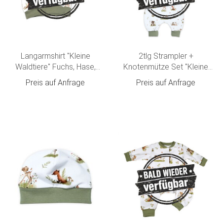
Langarmshirt "Kleine
2tlg Strampler +
Waldtiere" Fuchs, Hase,
Knotenmütze Set "Kleine
Reh & Bär creme-olivgrün
Waldtiere" Hase, Reh, Bär
Preis auf Anfrage
Preis auf Anfrage
creme-olivgrün