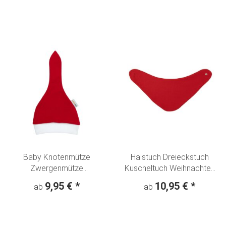
creme-olivgrün
Baby Knotenmütze
Halstuch Dreieckstuch
Zwergenmütze
Kuscheltuch Weihnachten
Nikolausmütze
Uni rot
9,95 €
*
10,95 €
*
ab
ab
Weihnachten - Advent - Rot