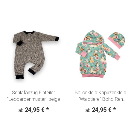
Schlafanzug Einteiler
Ballonkleid Kapuzenkleid
"Leopardenmuster" beige
"Waldtiere" Boho Reh
Fuchs Eule - mint
24,95 €
*
24,95 €
*
ab
ab