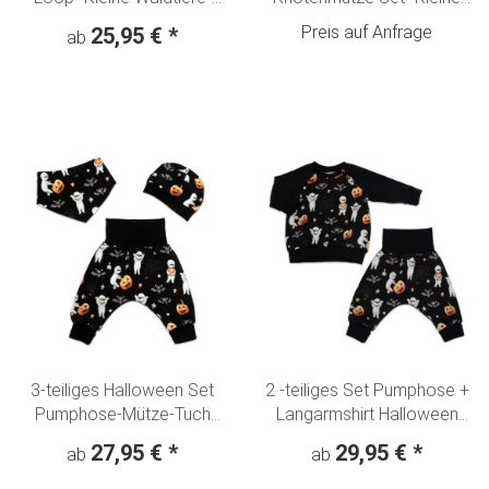
Hase, Fuchs, Reh & Bär
Waldtiere" Fuchs Hase
Preis auf Anfrage
25,95 €
*
ab
creme-olivgrün
Rehkitz & Bär creme-
olivgrün
3-teiliges Halloween Set
2 -teiliges Set Pumphose +
Pumphose-Mütze-Tuch
Langarmshirt Halloween
"Mumien" Fledermäuse &
"Mumien" Kürbis &
27,95 €
*
29,95 €
*
ab
ab
Kürbisse schwarz
Fledermaus schwarz