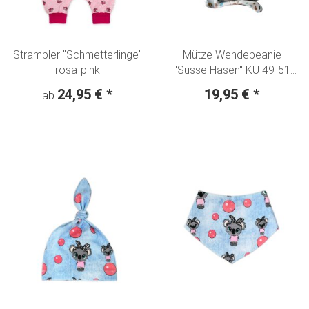
Strampler "Schmetterlinge"
Mütze Wendebeanie
rosa-pink
"Süsse Hasen" KU 49-51
cm SOFORTKAUF
24,95 €
*
19,95 €
*
ab