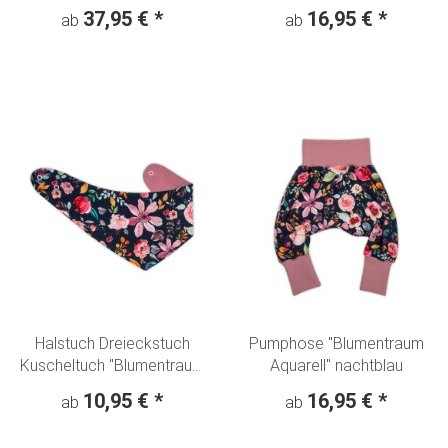
Mädchen" Denim Look
nachtblau
37,95 €
*
16,95 €
*
ab
ab
hellblau
Halstuch Dreieckstuch
Pumphose "Blumentraum
Kuscheltuch "Blumentraum
Aquarell" nachtblau
Aquarell" nachtblau
10,95 €
*
16,95 €
*
ab
ab