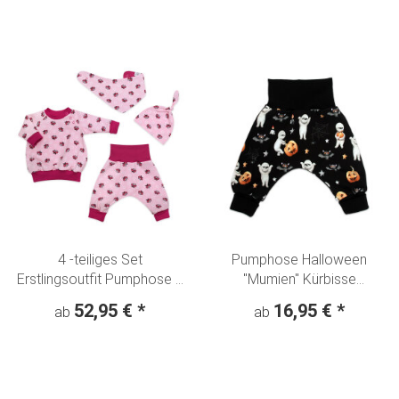
4 -teiliges Set
Pumphose Halloween
Erstlingsoutfit Pumphose +
"Mumien" Kürbisse
Langarmshirt -
Fledermaus schwarz
52,95 €
*
16,95 €
*
ab
ab
Knotenmütze + Halstuch
"Schmetterlinge" rosa-pink