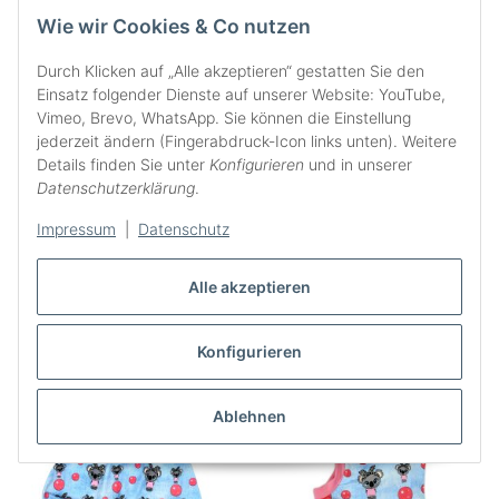
Wie wir Cookies & Co nutzen
Durch Klicken auf „Alle akzeptieren“ gestatten Sie den
Einsatz folgender Dienste auf unserer Website: YouTube,
Vimeo, Brevo, WhatsApp. Sie können die Einstellung
jederzeit ändern (Fingerabdruck-Icon links unten). Weitere
Details finden Sie unter
Konfigurieren
und in unserer
Datenschutzerklärung
.
Sweater Pullover "Red
Langarmshirt "Süße
Star" Sterne rot
Polarfreunde" Eisbär,
Impressum
|
Datenschutz
Pinguin, Robbe & Wal
Preis auf Anfrage
24,95 €
*
ab
hellgrau
Alle akzeptieren
Konfigurieren
Ablehnen