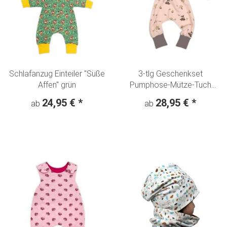
Schlafanzug Einteiler "Süße
3-tlg Geschenkset
Affen" grün
Pumphose-Mütze-Tuch
Erstlingsoutfit Rehkitz
24,95 €
*
28,95 €
*
ab
ab
Hafenkitz & Schmetterlinge
- apricot