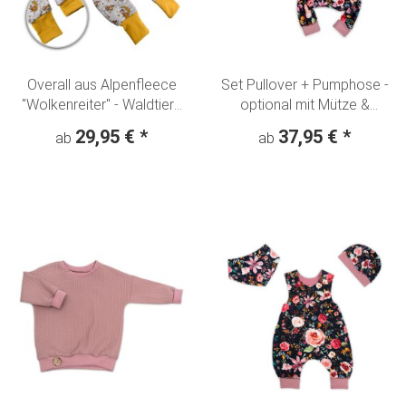
Overall aus Alpenfleece
Set Pullover + Pumphose -
"Wolkenreiter" - Waldtiere
optional mit Mütze &
Fuchs Hase Bär
Halstuch" "Blumentraum
29,95 €
*
37,95 €
*
ab
ab
Aquarell" nachtblau