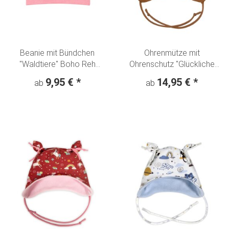
Beanie mit Bündchen
Ohrenmütze mit
"Waldtiere" Boho Reh
Ohrenschutz "Glückliche
Fuchs Eule
Elefanten" Regenbogen -
9,95 €
*
14,95 €
*
ab
ab
beige