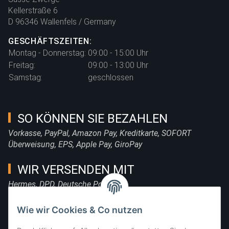
Kellerstraße 6
D 96346 Wallenfels / Germany
GESCHÄFTSZEITEN:
Montag - Donnerstag:
09:00 - 15:00 Uhr
Freitag:
09:00 - 13:00 Uhr
Samstag:
geschlossen
SO KÖNNEN SIE BEZAHLEN
Vorkasse, PayPal, Amazon Pay, Kreditkarte, SOFORT
Überweisung, EPS, Apple Pay, GiroPay
WIR VERSENDEN MIT
Hermes, DPD, Deutsche Post, DHL
FOLGE UNS
Wie wir Cookies & Co nutzen