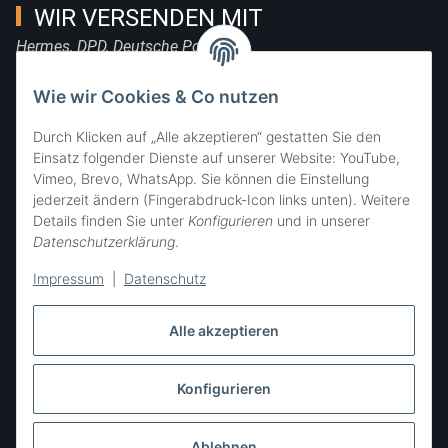
WIR VERSENDEN MIT
Hermes, DPD, Deutsche Post, DHL
FOLGE UNS
Wie wir Cookies & Co nutzen
Durch Klicken auf „Alle akzeptieren“ gestatten Sie den
Einsatz folgender Dienste auf unserer Website: YouTube,
Vimeo, Brevo, WhatsApp. Sie können die Einstellung
SIE ERREICHEN UNS
jederzeit ändern (Fingerabdruck-Icon links unten). Weitere
Details finden Sie unter
Konfigurieren
und in unserer
Datenschutzerklärung
.
Impressum
|
Datenschutz
Alle akzeptieren
Konfigurieren
Vertrag widerrufen
* Alle Preise inkl. gesetzlicher USt., zzgl.
Versand
Ablehnen