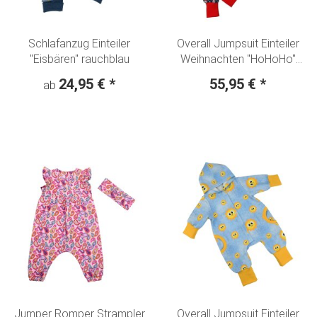
Schlafanzug Einteiler
Overall Jumpsuit Einteiler
"Eisbären" rauchblau
Weihnachten "HoHoHo"
Gr.56-62 - Einzelstück
24,95 €
*
55,95 €
*
ab
Jumper Romper Strampler
Overall Jumpsuit Einteiler