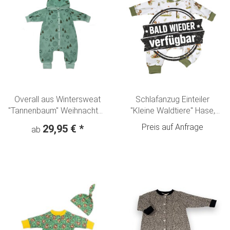
Overall aus Wintersweat
Schlafanzug Einteiler
"Tannenbaum" Weihnachten
"Kleine Waldtiere" Hase,
Winterwald altmint
Fuchs, Reh & Bär creme-
Preis auf Anfrage
29,95 €
*
ab
olivgrün