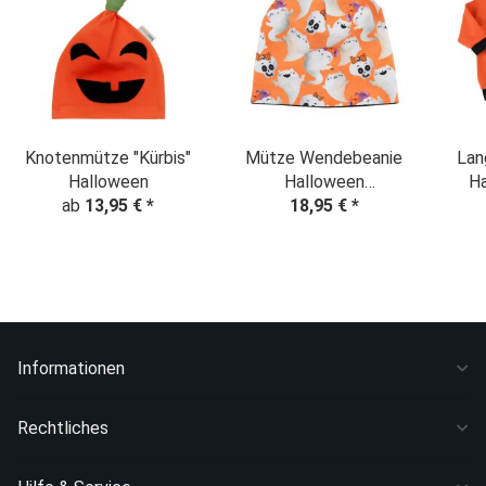
Knotenmütze "Kürbis"
Mütze Wendebeanie
Lan
Halloween
Halloween
Ha
ab
13,95 €
*
"Gespenster"
18,95 €
*
Informationen
Rechtliches