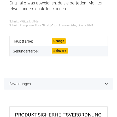
Original etwas abweichen, da sie bei jedem Monitor
etwas anders ausfallen können.
Schnitt Mütze: kid5.de
Schnitt Pumphose: Hose "Broekje" von Lila-wie-Liebe, Lizenz 0241
Produkteigenschaft
Wert
Hauptfarbe:
Orange
Sekundärfarbe:
Schwarz
Bewertungen
PRODUKT­SICHER­HEITS­VER­ORD­NUNG