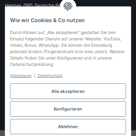
Hermes, DPD, Deutsche Post, DHL
FOLGE UNS
Wie wir Cookies & Co nutzen
Durch Klicken auf „Alle akzeptieren“ gestatten Sie den
Einsatz folgender Dienste auf unserer Website: YouTube,
Vimeo, Brevo, WhatsApp. Sie können die Einstellung
SIE ERREICHEN UNS
jederzeit ändern (Fingerabdruck-Icon links unten). Weitere
Details finden Sie unter
Konfigurieren
und in unserer
Datenschutzerklärung
.
Impressum
|
Datenschutz
Alle akzeptieren
Konfigurieren
Vertrag widerrufen
* Alle Preise inkl. gesetzlicher USt., zzgl.
Versand
Ablehnen