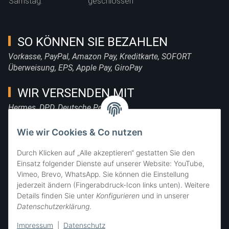
Samstag:
geschlossen
SO KÖNNEN SIE BEZAHLEN
Vorkasse, PayPal, Amazon Pay, Kreditkarte, SOFORT
Überweisung, EPS, Apple Pay, GiroPay
WIR VERSENDEN MIT
Hermes, DPD, Deutsche Post, DHL
FOLGE UNS
Wie wir Cookies & Co nutzen
Durch Klicken auf „Alle akzeptieren“ gestatten Sie den
Einsatz folgender Dienste auf unserer Website: YouTube,
Vimeo, Brevo, WhatsApp. Sie können die Einstellung
SIE ERREICHEN UNS
jederzeit ändern (Fingerabdruck-Icon links unten). Weitere
Details finden Sie unter
Konfigurieren
und in unserer
Datenschutzerklärung
.
Impressum
|
Datenschutz