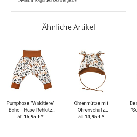
E-Mail: info@suessezwerge.de
Ähnliche Artikel
Pumphose "Waldtiere"
Ohrenmütze mit
Bea
Boho - Hase Rehkitz
Ohrenschutz
"S
Eichhörnchen - creme-
ab
15,95 €
*
"Waldtiere" Boho -
ab
14,95 €
*
zimtbraun
Hase Rehkitz
Eichhörnchen