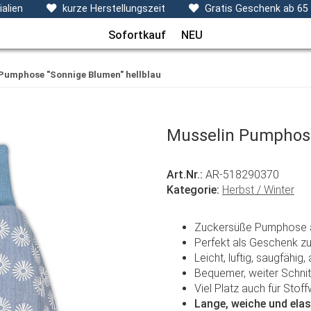
ecken, Kissen & Co
Themen
Sets
Frühchenkleidu
alien
kurze Herstellungszeit
Gratis Geschenk ab 65
Sofortkauf
NEU
Pumphose "Sonnige Blumen" hellblau
Musselin Pumphose
Art.Nr.:
AR-518290370
Kategorie:
Herbst / Winter
Zuckersüße Pumphose a
Perfekt als Geschenk zu
Leicht, luftig, saugfähig
Bequemer, weiter Schnit
Viel Platz auch für Stoff
Lange, weiche und ela