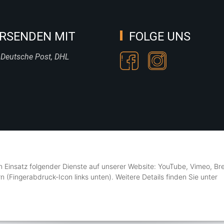
RSENDEN MIT
FOLGE UNS
 Deutsche Post, DHL
en Einsatz folgender Dienste auf unserer Website: YouTube, Vimeo, Br
n (Fingerabdruck-Icon links unten). Weitere Details finden Sie unter
© SÜSSE ZWERGE • all rights reserved