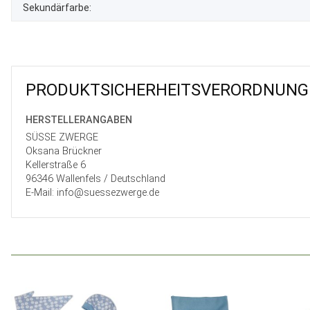
Sekundärfarbe:
PRODUKT­SICHER­HEITS­VER­ORD­NUNG
HERSTELLER­ANGABEN
SÜSSE ZWERGE
Oksana Brückner
Kellerstraße 6
96346 Wallenfels / Deutschland
E-Mail: info@suessezwerge.de