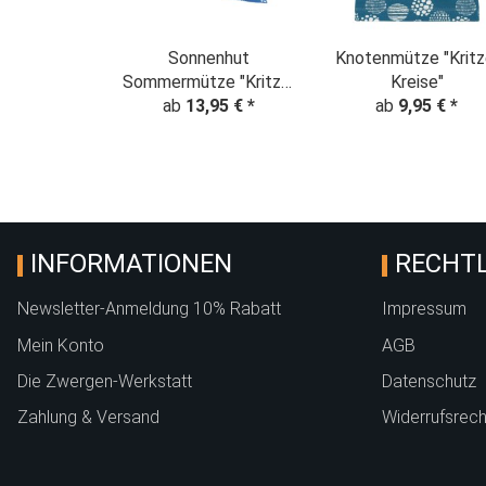
Sonnenhut
Knotenmütze "Kritz
Sommermütze "Kritzel
Kreise"
Kreise" babyblau
ab
13,95 €
*
ab
9,95 €
*
INFORMATIONEN
RECHTL
Newsletter-Anmeldung 10% Rabatt
Impressum
Mein Konto
AGB
Die Zwergen-Werkstatt
Datenschutz
Zahlung & Versand
Widerrufsrech