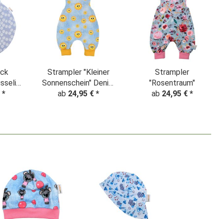
ack
Strampler "Kleiner
Strampler
sselin
Sonnenschein" Denim
"Rosentraum"
men"
€
*
ab
24,95 €
Look
*
ab
24,95 €
*