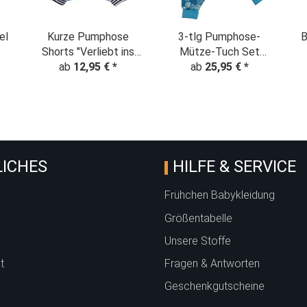
el
Kurze Pumphose
3-tlg Pumphose-
B
Shorts "Verliebt ins
Mütze-Tuch Set
ab
12,95 €
Meer"
*
"Kritzel Kreise"
ab
25,95 €
*
M
babyblau
ICHES
HILFE & SERVICE
Frühchen Babykleidung
Größentabelle
Unsere Stoffe
t
Fragen & Antworten
Geschenkgutscheine