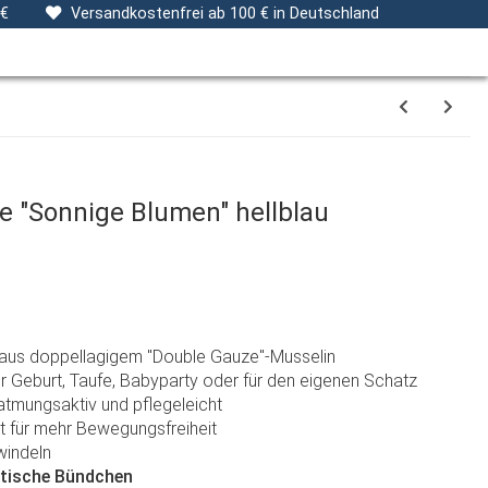
ng
Stoffe
Gutscheine
Verpackungsservice
 €
Versandkostenfrei ab 100 € in Deutschland
 "Sonnige Blumen" hellblau
us doppellagigem "Double Gauze"-Musselin
r Geburt, Taufe, Babyparty oder für den eigenen Schatz
, atmungsaktiv und pflegeleicht
t für mehr Bewegungsfreiheit
windeln
stische Bündchen