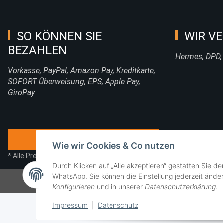
SO KÖNNEN SIE
WIR VE
BEZAHLEN
Hermes, DPD,
Vorkasse, PayPal, Amazon Pay, Kreditkarte,
SOFORT Überweisung, EPS, Apple Pay,
GiroPay
Vertrag widerrufen
Wie wir Cookies & Co nutzen
* Alle Preise inkl. gesetzlicher USt., zzgl.
Versand
Durch Klicken auf „Alle akzeptieren“ gestatten Sie d
WhatsApp. Sie können die Einstellung jederzeit änder
Konfigurieren
und in unserer
Datenschutzerklärung
.
Impressum
|
Datenschutz