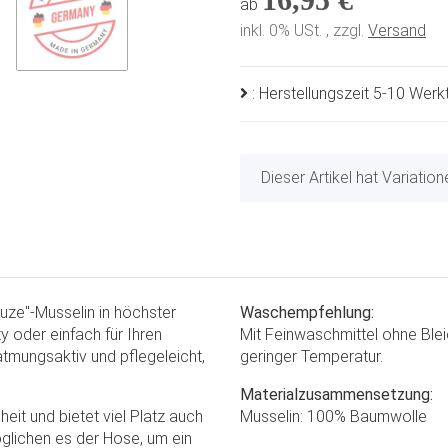
ab
inkl. 0% USt. , zzgl.
Versand
: Herstellungszeit 5-10 Wer
x
Dieser Artikel hat Variatio
ze"-Musselin in höchster
Waschempfehlung:
y oder einfach für Ihren
Mit Feinwaschmittel ohne Blei
 atmungsaktiv und pflegeleicht,
geringer Temperatur.
Materialzusammensetzung:
it und bietet viel Platz auch
Musselin: 100% Baumwolle
glichen es der Hose, um ein