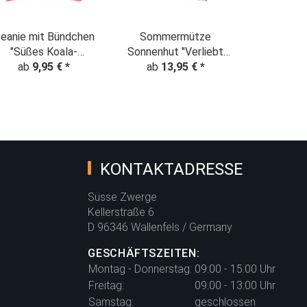
eanie mit Bündchen
Sommermütze
"Süßes Koala-
Sonnenhut "Verliebt
ädchen" Denim Look
ab
9,95 €
*
ins Meer" maritim
ab
13,95 €
*
KONTAKTADRESSE
Süsse Zwerge
Kellerstraße 6
D 96346 Wallenfels / Germany
GESCHÄFTSZEITEN:
Montag - Donnerstag:
09:00 - 15:00 Uhr
Freitag:
09:00 - 13:00 Uhr
Samstag:
geschlossen