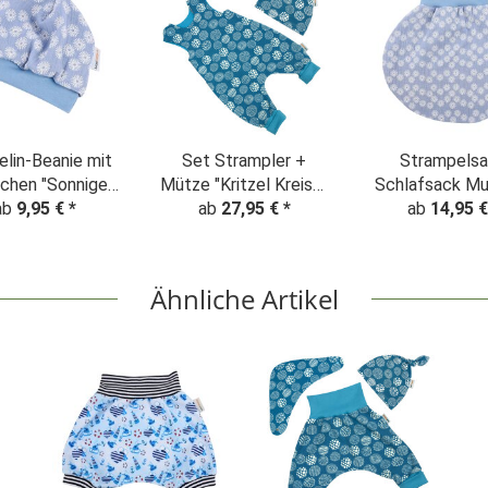
lin-Beanie mit
Set Strampler +
Strampels
chen "Sonnige
Mütze "Kritzel Kreise"
Schlafsack Mu
men" hellblau
ab
9,95 €
*
ab
babyblau
27,95 €
*
"Sonnige Blu
ab
14,95 
hellblau
Ähnliche Artikel