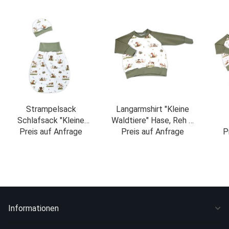
Strampelsack
Langarmshirt "Kleine
Schlafsack "Kleine
Waldtiere" Hase, Reh &
Waldtiere" Hase, Reh &
Preis auf Anfrage
Bär creme-olivgrün
Preis auf Anfrage
P
Bär creme-olivgrün
Lang
H
W
Informationen