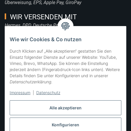
Überweisung, EPS, Apple Pay, GiroPay
WIR VERSENDEN MIT
Hermes, DPD, Deutsche Post, DHL
FOLGE UNS
Wie wir Cookies & Co nutzen
Durch Klicken auf „Alle akzeptieren“ gestatten Sie den
Einsatz folgender Dienste auf unserer Website: YouTube,
Vimeo, Brevo, WhatsApp. Sie können die Einstellung
SIE ERREICHEN UNS
jederzeit ändern (Fingerabdruck-Icon links unten). Weitere
Details finden Sie unter
Konfigurieren
und in unserer
Datenschutzerklärung
.
Impressum
|
Datenschutz
Alle akzeptieren
Konfigurieren
Vertrag widerrufen