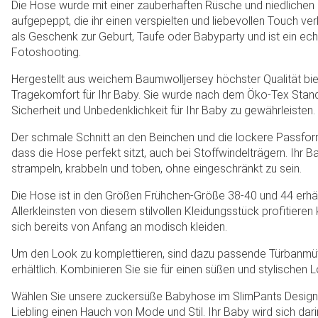
Die Hose wurde mit einer zauberhaften Rüsche und niedliche
aufgepeppt, die ihr einen verspielten und liebevollen Touch verl
als Geschenk zur Geburt, Taufe oder Babyparty und ist ein ec
Fotoshooting.
Hergestellt aus weichem Baumwolljersey höchster Qualität bi
Tragekomfort für Ihr Baby. Sie wurde nach dem Öko-Tex Stand
Sicherheit und Unbedenklichkeit für Ihr Baby zu gewährleisten.
Der schmale Schnitt an den Beinchen und die lockere Passform
dass die Hose perfekt sitzt, auch bei Stoffwindelträgern. Ihr 
strampeln, krabbeln und toben, ohne eingeschränkt zu sein.
Die Hose ist in den Größen Frühchen-Größe 38-40 und 44 erhäl
Allerkleinsten von diesem stilvollen Kleidungsstück profitiere
sich bereits von Anfang an modisch kleiden.
Um den Look zu komplettieren, sind dazu passende Türbanmü
erhältlich. Kombinieren Sie sie für einen süßen und stylischen 
Wählen Sie unsere zuckersüße Babyhose im SlimPants Design 
Liebling einen Hauch von Mode und Stil. Ihr Baby wird sich dar