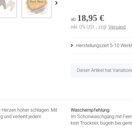
18,95 €
ab
inkl. 0% USt. , zzgl.
Versand
: Herstellungszeit 5-10 Wer
x
Dieser Artikel hat Variatio
 Herzen höher schlagen. Mit
Waschempfehlung:
g und verleiht jedem
Im Schonwaschgang mit Feinw
kein Trockner, bügeln bei geri