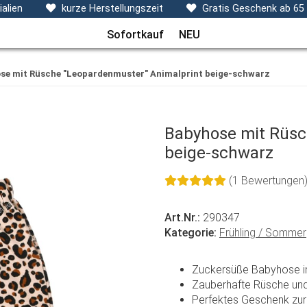
ecken, Kissen & Co
Themen
Sets
Frühchenkleidu
alien
kurze Herstellungszeit
Gratis Geschenk ab 65
Sofortkauf
NEU
se mit Rüsche "Leopardenmuster" Animalprint beige-schwarz
Babyhose mit Rüsc
beige-schwarz
(1 Bewertungen
Art.Nr.:
290347
Kategorie:
Frühling / Sommer
Zuckersüße Babyhose i
Zauberhafte Rüsche und
Perfektes Geschenk zur