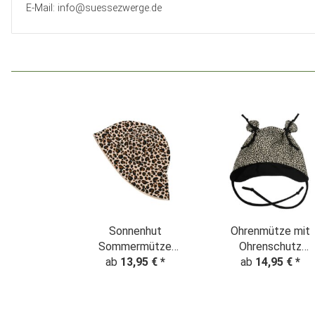
E-Mail: info@suessezwerge.de
Sonnenhut
Ohrenmütze mit
Sommermütze
Ohrenschutz
"Leopardenmuster"
ab
13,95 €
*
"Leopard" Animalpri
ab
14,95 €
*
Animalprint beige
beige