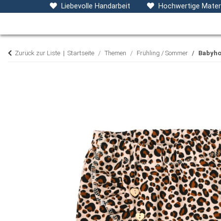
Baby- & Kinderkleidung
Accessoires
D
Liebevolle Handarbeit
Hochwertige Materi
Zurück zur Liste
Startseite
Themen
Frühling / Sommer
Babyho