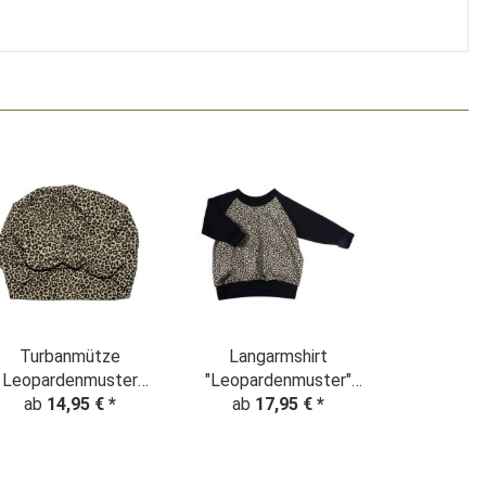
Turbanmütze
Langarmshirt
Leopardenmuster
"Leopardenmuster"
Animalprint beige
ab
14,95 €
*
Animalprint beige
ab
17,95 €
*