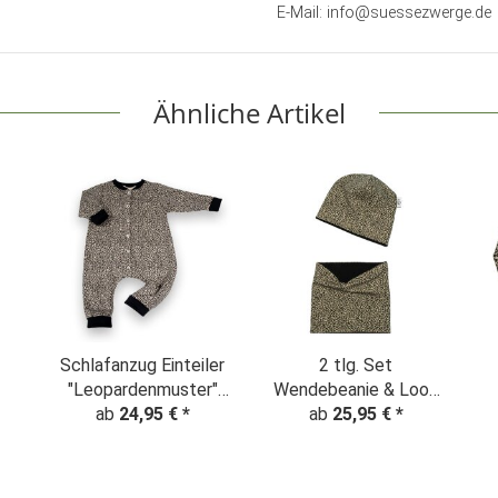
E-Mail: info@suessezwerge.de
Ähnliche Artikel
Schlafanzug Einteiler
2 tlg. Set
"Leopardenmuster"
Wendebeanie & Loop
nt
ab
24,95 €
beige
*
"Leopardenmuster"
ab
25,95 €
*
Animalprint beige