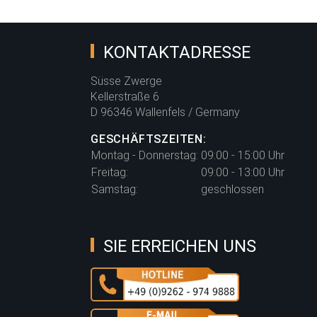
KONTAKTADRESSE
Süsse Zwerge
Kellerstraße 6
D 96346 Wallenfels / Germany
GESCHÄFTSZEITEN:
Montag - Donnerstag:
09:00 - 15:00 Uhr
Freitag:
09:00 - 13:00 Uhr
Samstag:
geschlossen
SIE ERREICHEN UNS