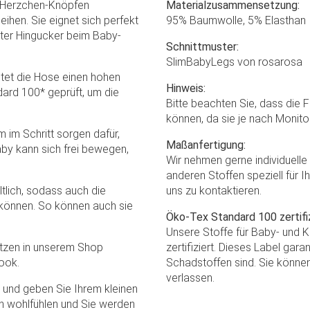
n Herzchen-Knöpfen
Materialzusammensetzung:
eihen. Sie eignet sich perfekt
95% Baumwolle, 5% Elasthan
hter Hingucker beim Baby-
Schnittmuster:
SlimBabyLegs von rosarosa
etet die Hose einen hohen
Hinweis:
ard 100* geprüft, um die
Bitte beachten Sie, dass die 
können, da sie je nach Monito
 im Schritt sorgen dafür,
Maßanfertigung:
Baby kann sich frei bewegen,
Wir nehmen gerne individuell
anderen Stoffen speziell für I
tlich, sodass auch die
uns zu kontaktieren.
n können. So können auch sie
Öko-Tex Standard 100 zertifiz
Unsere Stoffe für Baby- und 
tzen in unserem Shop
zertifiziert. Dieses Label gar
Look.
Schadstoffen sind. Sie können
verlassen.
und geben Sie Ihrem kleinen
in wohlfühlen und Sie werden