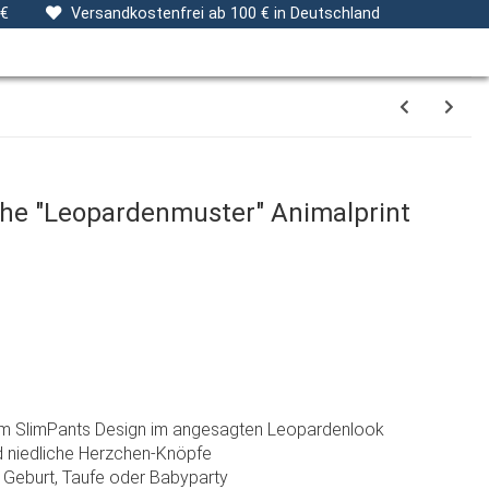
ng
Stoffe
Gutscheine
Verpackungsservice
 €
Versandkostenfrei ab 100 € in Deutschland
he "Leopardenmuster" Animalprint
)
m SlimPants Design im angesagten Leopardenlook
 niedliche Herzchen-Knöpfe
 Geburt, Taufe oder Babyparty