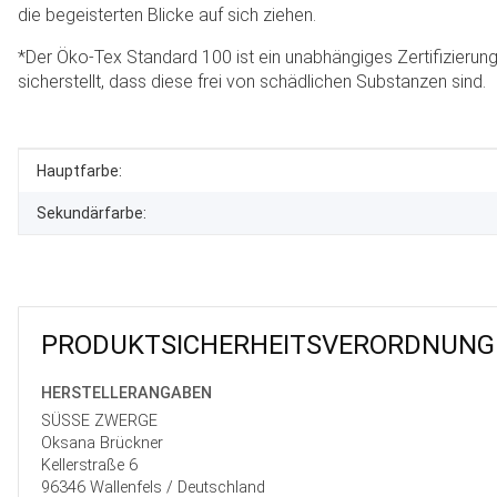
die begeisterten Blicke auf sich ziehen.
*Der Öko-Tex Standard 100 ist ein unabhängiges Zertifizierung
sicherstellt, dass diese frei von schädlichen Substanzen sind.
Produkteigenschaft
Wert
Hauptfarbe:
Sekundärfarbe:
PRODUKT­SICHER­HEITS­VER­ORD­NUNG
HERSTELLER­ANGABEN
SÜSSE ZWERGE
Oksana Brückner
Kellerstraße 6
96346 Wallenfels / Deutschland