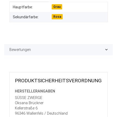
Produkteigenschaft
Wert
Hauptfarbe:
Grau
Sekundärfarbe:
Rosa
Bewertungen
PRODUKT­SICHER­HEITS­VER­ORD­NUNG
HERSTELLER­ANGABEN
SÜSSE ZWERGE
Oksana Brückner
Kellerstraße 6
96346 Wallenfels / Deutschland