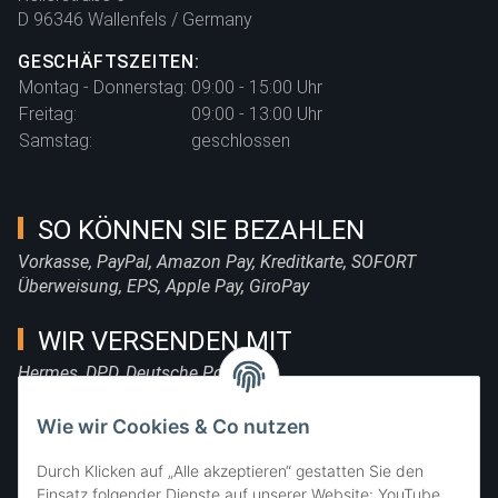
D 96346 Wallenfels / Germany
GESCHÄFTSZEITEN:
Montag - Donnerstag:
09:00 - 15:00 Uhr
Freitag:
09:00 - 13:00 Uhr
Samstag:
geschlossen
SO KÖNNEN SIE BEZAHLEN
Vorkasse, PayPal, Amazon Pay, Kreditkarte, SOFORT
Überweisung, EPS, Apple Pay, GiroPay
WIR VERSENDEN MIT
Hermes, DPD, Deutsche Post, DHL
FOLGE UNS
Wie wir Cookies & Co nutzen
Durch Klicken auf „Alle akzeptieren“ gestatten Sie den
Einsatz folgender Dienste auf unserer Website: YouTube,