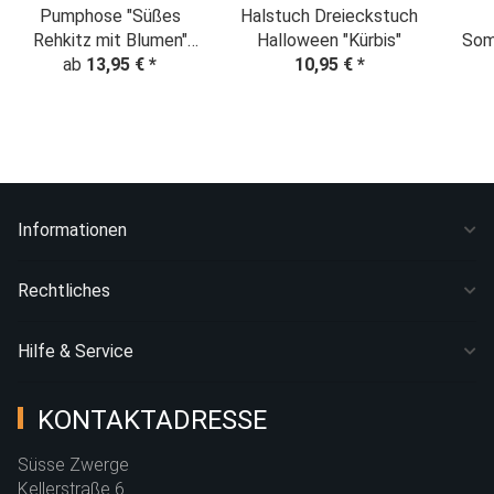
Pumphose "Süßes
Halstuch Dreieckstuch
Rehkitz mit Blumen"
Halloween "Kürbis"
Som
ab
13,95 €
grau
*
10,95 €
*
Re
Informationen
Rechtliches
Hilfe & Service
KONTAKTADRESSE
Süsse Zwerge
Kellerstraße 6