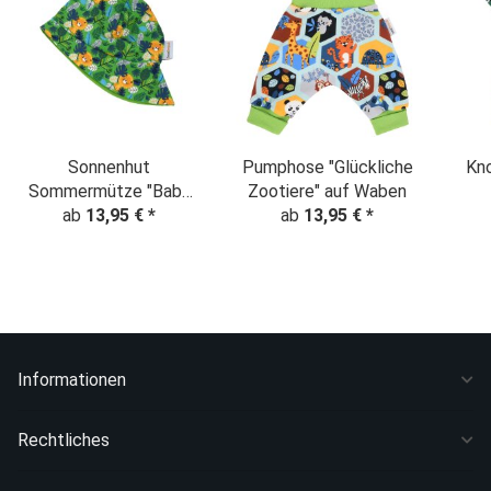
Sonnenhut
Pumphose "Glückliche
Kn
Sommermütze "Baby
Zootiere" auf Waben
ab
Löwe im
13,95 €
*
ab
13,95 €
*
Dschungelwald" grün
Informationen
Rechtliches