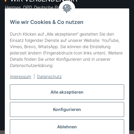
Hermes, DPD, Deutsche Post, DHL
FOLGE UNS
Wie wir Cookies & Co nutzen
Durch Klicken auf „Alle akzeptieren“ gestatten Sie den
Einsatz folgender Dienste auf unserer Website: YouTube,
Vimeo, Brevo, WhatsApp. Sie können die Einstellung
SIE ERREICHEN UNS
jederzeit ändern (Fingerabdruck-Icon links unten). Weitere
Details finden Sie unter
Konfigurieren
und in unserer
Datenschutzerklärung
.
Impressum
|
Datenschutz
Alle akzeptieren
Konfigurieren
Vertrag widerrufen
* Alle Preise inkl. gesetzlicher USt., zzgl.
Versand
Ablehnen