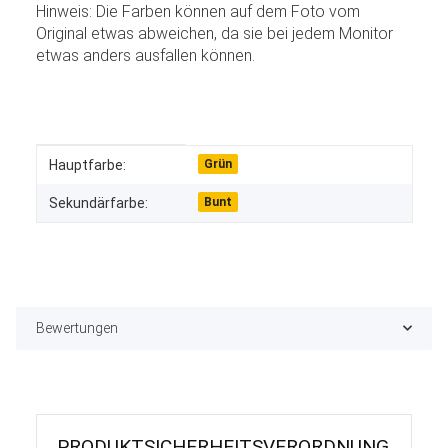
Hinweis: Die Farben können auf dem Foto vom
Original etwas abweichen, da sie bei jedem Monitor
etwas anders ausfallen können.
Produkteigenschaft
Wert
Hauptfarbe:
Grün
Sekundärfarbe:
Bunt
Bewertungen
PRODUKT­SICHER­HEITS­VER­ORD­NUNG