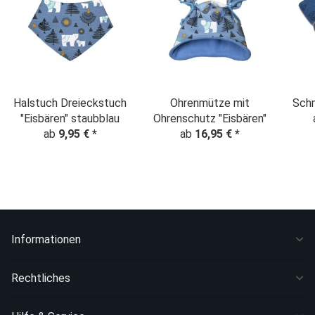
Halstuch Dreieckstuch
Ohrenmütze mit
Sch
"Eisbären" staubblau
Ohrenschutz "Eisbären"
ab
9,95 €
*
ab
16,95 €
*
je
Informationen
Rechtliches