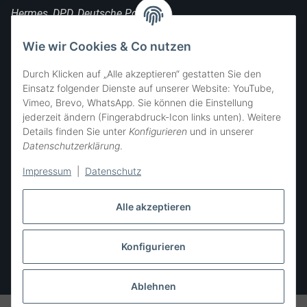
Hermes, DPD, Deutsche Post, DHL
FOLGE UNS
Wie wir Cookies & Co nutzen
Durch Klicken auf „Alle akzeptieren“ gestatten Sie den
Einsatz folgender Dienste auf unserer Website: YouTube,
Vimeo, Brevo, WhatsApp. Sie können die Einstellung
SIE ERREICHEN UNS
jederzeit ändern (Fingerabdruck-Icon links unten). Weitere
Details finden Sie unter
Konfigurieren
und in unserer
Datenschutzerklärung
.
Impressum
|
Datenschutz
Alle akzeptieren
Konfigurieren
Vertrag widerrufen
* Alle Preise inkl. gesetzlicher USt., zzgl.
Versand
Ablehnen