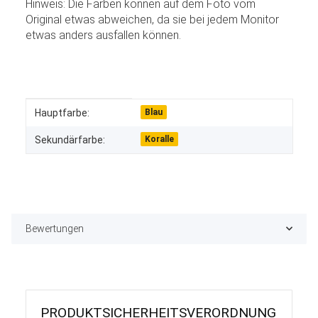
Hinweis: Die Farben können auf dem Foto vom
Original etwas abweichen, da sie bei jedem Monitor
etwas anders ausfallen können.
Produkteigenschaft
Wert
Hauptfarbe:
Blau
Sekundärfarbe:
Koralle
Bewertungen
PRODUKT­SICHER­HEITS­VER­ORD­NUNG