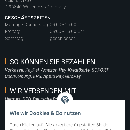
Kellerstraße 6
D 96346 Wallenfels / Germany
GESCHÄFTSZEITEN:
Montag - Donnerstag:
09:00 - 15:00 Uhr
Freitag:
09:00 - 13:00 Uhr
Samstag:
geschlossen
SO KÖNNEN SIE BEZAHLEN
Vorkasse, PayPal, Amazon Pay, Kreditkarte, SOFORT
Überweisung, EPS, Apple Pay, GiroPay
WIR VERSENDEN MIT
Hermes, DPD, Deutsche Post, DHL
FOLGE UNS
Wie wir Cookies & Co nutzen
Durch Klicken auf „Alle akzeptieren“ gestatten Sie den