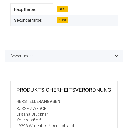
Produkteigenschaft
Wert
Hauptfarbe:
Grau
Sekundärfarbe:
Bunt
Bewertungen
PRODUKT­SICHER­HEITS­VER­ORD­NUNG
HERSTELLER­ANGABEN
SÜSSE ZWERGE
Oksana Brückner
Kellerstraße 6
96346 Wallenfels / Deutschland