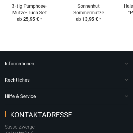
3-tlg Pumphose-
Sonnenhut
Hals
Mütze-Tuch Set
Sommermütze
"P
"Palmen & Blätter"
ab
25,95 €
*
"Palmen" auf grau
ab
13,95 €
*
Informationen
Rechtliches
Hilfe & Service
KONTAKTADRESSE
Süsse Zwerge