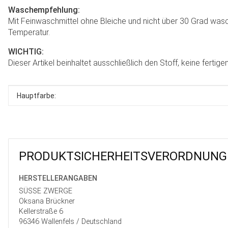
Waschempfehlung:
Mit Feinwaschmittel ohne Bleiche und nicht über 30 Grad was
Temperatur.
WICHTIG:
Dieser Artikel beinhaltet ausschließlich den Stoff, keine ferti
Produkteigenschaft
Wert
Hauptfarbe:
PRODUKT­SICHER­HEITS­VER­ORD­NUNG
HERSTELLER­ANGABEN
SÜSSE ZWERGE
Oksana Brückner
Kellerstraße 6
96346 Wallenfels / Deutschland