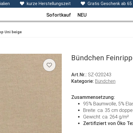
ecken, Kissen & Co
Themen
Sets
Frühchenkleidu
alien
kurze Herstellungszeit
Gratis Geschenk ab 65
Sofortkauf
NEU
p Uni beige
Bündchen Feinripp
Art.Nr.:
SZ-020243
Kategorie:
Bündchen
Zusammensetzung:
95% Baumwolle, 5% Ela
Breite: ca. 35 cm doppe
Gewicht: ca. 264 g/m²
Zertifiziert von Öko T