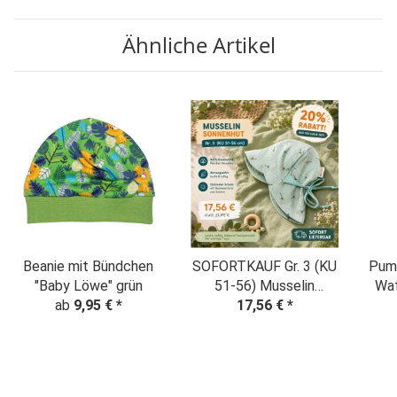
Winterwald atmint
Ähnliche Artikel
Beanie mit Bündchen
SOFORTKAUF Gr. 3 (KU
Pum
"Baby Löwe" grün
51-56) Musselin
Waf
ab
9,95 €
*
Sonnenhut
17,56 €
*
Sommermütze zum
mitwachsen
"Pusteblumen" mint