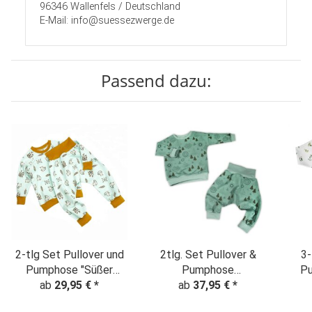
96346 Wallenfels / Deutschland
E-Mail: info@suessezwerge.de
Passend dazu:
2-tlg Set Pullover und
2tlg. Set Pullover &
3-
Pumphose "Süßer
Pumphose
P
Fuchs & Traumfänger"
ab
29,95 €
*
"Tannenbaum"
ab
37,95 €
*
Tu
mint
Weihnachten
"E