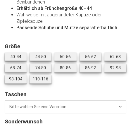
Beinbündchen
Erhältlich ab Frühchengröße 40–44
Wahlweise mit abgerundeter Kapuze oder
Zipfelkapuze
Passende Schuhe und Mütze separat erhältlich
Größe
40-44
44-50
50-56
56-62
62-6
40-44
44-50
50-56
56-62
62-68
68-74
74-80
80-86
86-92
92-9
68-74
74-80
80-86
86-92
92-98
98-104
110-116
98-104
110-116
Taschen
Bitte wählen Sie eine Variation.
Sonderwunsch
Sonderwunsch