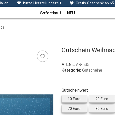
ecken, Kissen & Co
Themen
Sets
Frühchenkleidu
alien
kurze Herstellungszeit
Gratis Geschenk ab 65
Sofortkauf
NEU
 01
Gutschein Weihnac
Art.Nr.:
AR-535
Kategorie:
Gutscheine
Gutscheinwert
10 Euro
20 
10 Euro
20 Euro
70 Euro
80 
70 Euro
80 Euro