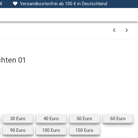
ng
Stoffe
Gutscheine
Verpackungsservice
 €
Versandkostenfrei ab 100 € in Deutschland
hten 01
Euro
30 Euro
40 Euro
50 Euro
60 Eu
30 Euro
40 Euro
50 Euro
60 Euro
Euro
90 Euro
100 Euro
150 Euro
90 Euro
100 Euro
150 Euro