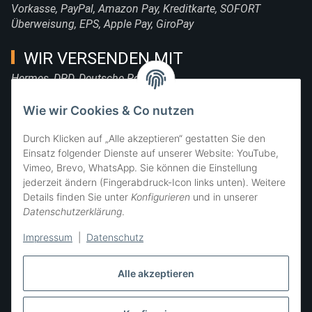
Vorkasse, PayPal, Amazon Pay, Kreditkarte, SOFORT
Überweisung, EPS, Apple Pay, GiroPay
WIR VERSENDEN MIT
Hermes, DPD, Deutsche Post, DHL
FOLGE UNS
Wie wir Cookies & Co nutzen
Durch Klicken auf „Alle akzeptieren“ gestatten Sie den
Einsatz folgender Dienste auf unserer Website: YouTube,
Vimeo, Brevo, WhatsApp. Sie können die Einstellung
SIE ERREICHEN UNS
jederzeit ändern (Fingerabdruck-Icon links unten). Weitere
Details finden Sie unter
Konfigurieren
und in unserer
Datenschutzerklärung
.
Impressum
|
Datenschutz
Alle akzeptieren