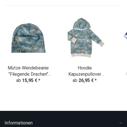
Mütze Wendebeanie
Hoodie
"Fliegende Drachen"
Kapuzenpullover
Dragon jeansblau
ab
15,95 €
*
Fliegende Drachen"
ab
26,95 €
*
Dragon jeansblau
Informationen