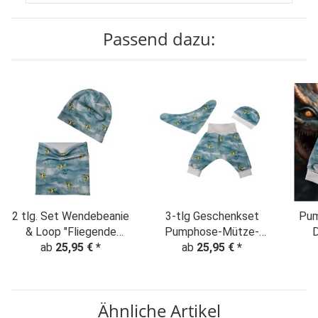
Passend dazu:
2 tlg. Set Wendebeanie
3-tlg Geschenkset
Pumpho
& Loop "Fliegende
Pumphose-Mütze-
D
Drachen" jeansblau
ab
25,95 €
*
Tuch Erstlingsoutfit
ab
25,95 €
*
"Fliegende Drachen"
Dragon jeansblau
Ähnliche Artikel