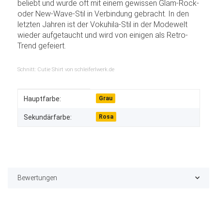
beliebt und wurde oft mit einem gewissen Glam-Rock-
oder New-Wave-Stil in Verbindung gebracht. In den
letzten Jahren ist der Vokuhila-Stil in der Modewelt
wieder aufgetaucht und wird von einigen als Retro-
Trend gefeiert.
Schnitt: Cutie Shirt von schleiferlwerk.de
Produkteigenschaft
Wert
Hauptfarbe:
Grau
Sekundärfarbe:
Rosa
Bewertungen