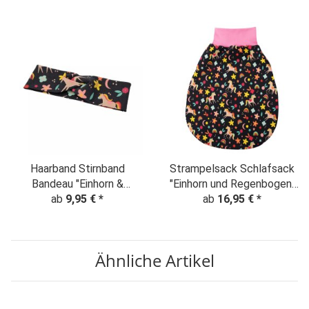
Haarband Stirnband
Strampelsack Schlafsack
Bandeau "Einhorn &
"Einhorn und Regenbogen"
Regenbogen" grau
ab
9,95 €
*
ab
grau-rosa
16,95 €
*
Ähnliche Artikel