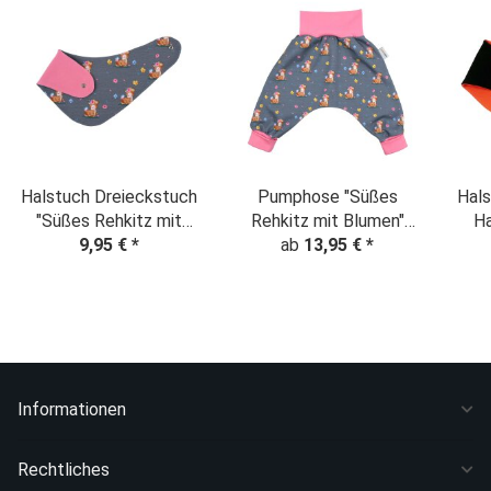
Halstuch Dreieckstuch
Pumphose "Süßes
Hals
"Süßes Rehkitz mit
Rehkitz mit Blumen"
Ha
Blumen"
9,95 €
*
ab
13,95 €
grau
*
Informationen
Rechtliches