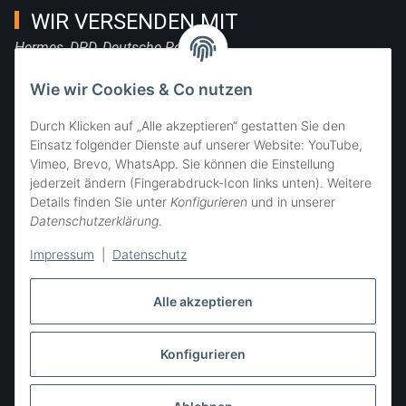
WIR VERSENDEN MIT
Hermes, DPD, Deutsche Post, DHL
FOLGE UNS
Wie wir Cookies & Co nutzen
Durch Klicken auf „Alle akzeptieren“ gestatten Sie den
Einsatz folgender Dienste auf unserer Website: YouTube,
Vimeo, Brevo, WhatsApp. Sie können die Einstellung
SIE ERREICHEN UNS
jederzeit ändern (Fingerabdruck-Icon links unten). Weitere
Details finden Sie unter
Konfigurieren
und in unserer
Datenschutzerklärung
.
Impressum
|
Datenschutz
Alle akzeptieren
Konfigurieren
Vertrag widerrufen
* Alle Preise inkl. gesetzlicher USt., zzgl.
Versand