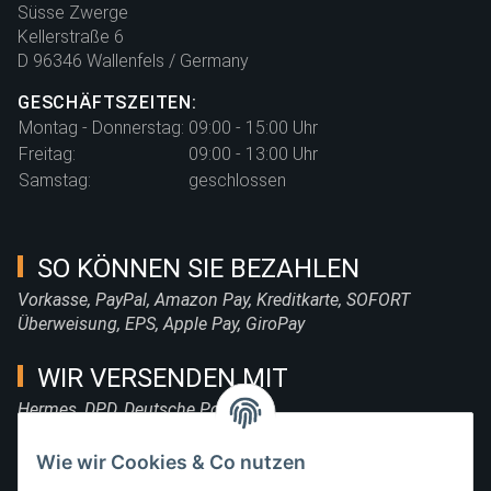
Süsse Zwerge
Kellerstraße 6
D 96346 Wallenfels / Germany
GESCHÄFTSZEITEN:
Montag - Donnerstag:
09:00 - 15:00 Uhr
Freitag:
09:00 - 13:00 Uhr
Samstag:
geschlossen
SO KÖNNEN SIE BEZAHLEN
Vorkasse, PayPal, Amazon Pay, Kreditkarte, SOFORT
Überweisung, EPS, Apple Pay, GiroPay
WIR VERSENDEN MIT
Hermes, DPD, Deutsche Post, DHL
FOLGE UNS
Wie wir Cookies & Co nutzen