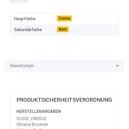
Schnitt: kid5
Produkteigenschaft
Wert
Hauptfarbe:
Creme
Sekundärfarbe:
Bunt
Bewertungen
PRODUKT­SICHER­HEITS­VER­ORD­NUNG
HERSTELLER­ANGABEN
SÜSSE ZWERGE
Oksana Brückner