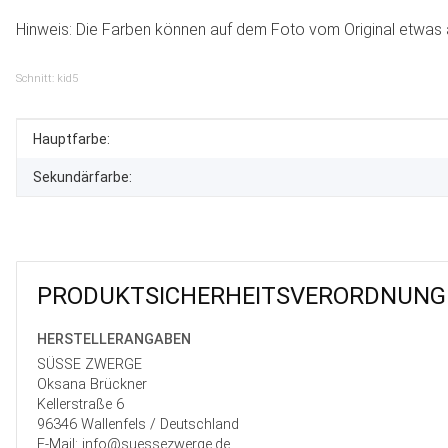
Hinweis: Die Farben können auf dem Foto vom Original etwas 
Schnitt: kid5
Produkteigenschaft
Wert
Hauptfarbe:
Sekundärfarbe:
PRODUKT­SICHER­HEITS­VER­ORD­NUNG
HERSTELLER­ANGABEN
SÜSSE ZWERGE
Oksana Brückner
Kellerstraße 6
96346 Wallenfels / Deutschland
E-Mail: info@suessezwerge.de