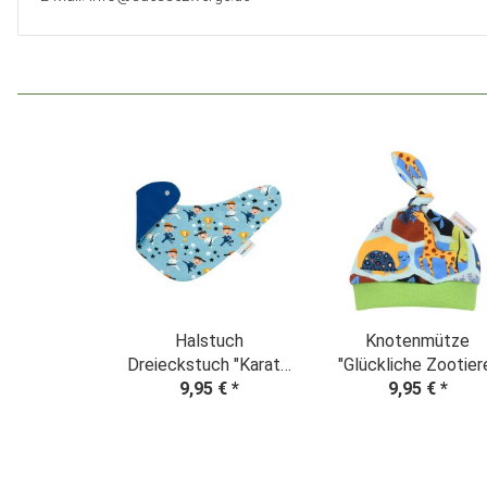
Halstuch
Knotenmütze
Dreieckstuch "Karate
"Glückliche Zootier
9,95 €
Jungs"
*
9,95 €
*