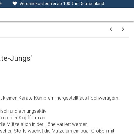
ng
Stoffe
Gutscheine
Verpackungsservice
 €
Versandkostenfrei ab 100 € in Deutschland
te-Jungs"
t kleinen Karate-Kämpfern, hergestellt aus hochwertigem
stisch und atmungsaktiv
h gut der Kopfform an
ie Mütze auch in der Höhe variiert werden
ischen Stoffs wächst die Mütze um ein paar Größen mit