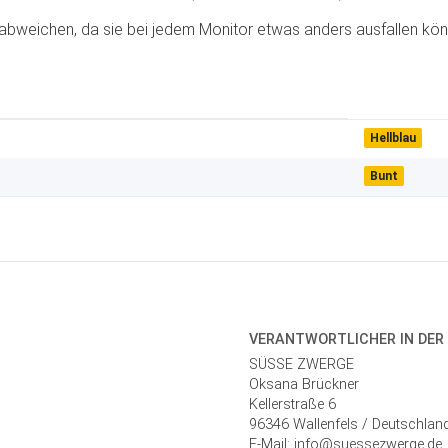
abweichen, da sie bei jedem Monitor etwas anders ausfallen kön
Hellblau
Bunt
VERANTWORT­LICHER IN DER
SÜSSE ZWERGE
Oksana Brückner
Kellerstraße 6
96346 Wallenfels / Deutschlan
E-Mail: info@suessezwerge.de