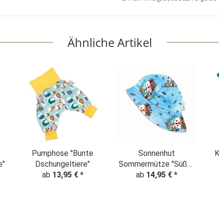
Ähnliche Artikel
Pumphose "Bunte
Sonnenhut
K
e"
Dschungeltiere"
Sommermütze "Süßer
ab
13,95 €
*
Indianer Fuchs" Denim
ab
14,95 €
*
Look hellblau