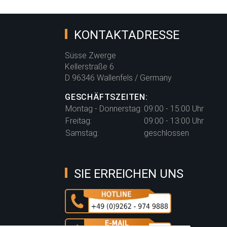
KONTAKTADRESSE
Süsse Zwerge
Kellerstraße 6
D 96346 Wallenfels / Germany
GESCHÄFTSZEITEN:
Montag - Donnerstag:
09:00 - 15:00 Uhr
Freitag:
09:00 - 13:00 Uhr
Samstag:
geschlossen
SIE ERREICHEN UNS