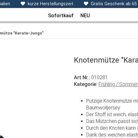
ecken, Kissen & Co
Themen
Sets
Frühchenkleidu
alien
kurze Herstellungszeit
Gratis Geschenk ab 65
Sofortkauf
NEU
mütze "Karate-Jungs"
Knotenmütze "Kara
Art.Nr.:
010281
Kategorie:
Frühling / Sommer
Putzige Knotenmütze mi
Baumwolljersey
Der Stoff ist weich, ela
Das Mützchen passt sic
Durch den Knoten kann d
Dank des weichen elast