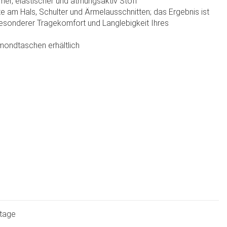
er, elastischer und atmungsaktiv Stoff
 am Hals, Schulter und Ärmelausschnitten; das Ergebnis ist
besonderer Tragekomfort und Langlebigkeit Ihres
bmondtaschen erhältlich
ktage