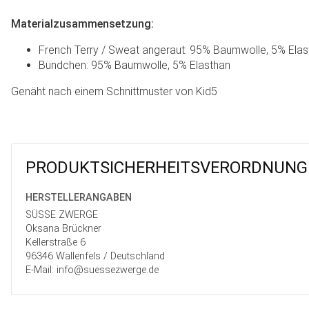
Materialzusammensetzung:
French Terry / Sweat angeraut: 95% Baumwolle, 5% Elas
Bündchen: 95% Baumwolle, 5% Elasthan
Genäht nach einem Schnittmuster von Kid5
PRODUKT­SICHER­HEITS­VER­ORD­NUNG
HERSTELLER­ANGABEN
SÜSSE ZWERGE
Oksana Brückner
Kellerstraße 6
96346 Wallenfels / Deutschland
E-Mail: info@suessezwerge.de