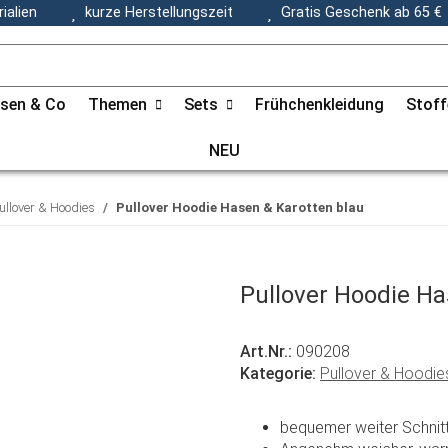
ialien
kurze Herstellungszeit
Gratis Geschenk ab 65 €
ssen & Co
Themen
Sets
Frühchenkleidung
Stoff
NEU
ullover & Hoodies
Pullover Hoodie Hasen & Karotten blau
Pullover Hoodie Ha
Art.Nr.:
090208
Kategorie:
Pullover & Hoodie
bequemer weiter Schnitt