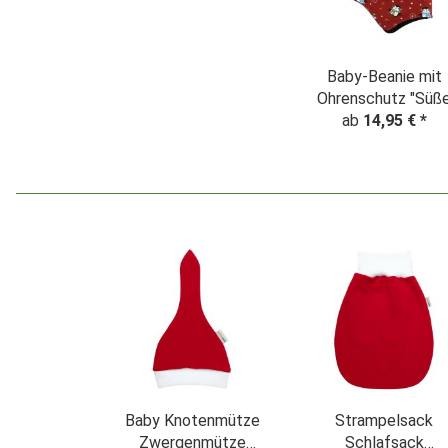
Baby-Beanie mit
Ohrenschutz "Süß
Pinguine" Weihnach
ab
14,95 €
*
rot
Baby Knotenmütze
Strampelsack
Zwergenmütze
Schlafsack