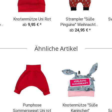
Knotenmütze Uni Rot
Strampler "Süße
Sw
e
ab
9,95 €
*
Pinguine" Weihnachten
ten
ab
24,95 €
rot
*
Ähnliche Artikel
Pumphose
Knotenmütze "Süße
Sommersweat Uni rot
Kaninchen"
S