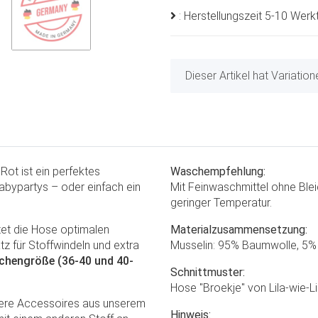
: Herstellungszeit 5-10 Wer
x
Dieser Artikel hat Variatio
ot ist ein perfektes
Waschempfehlung:
abypartys – oder einfach ein
Mit Feinwaschmittel ohne Blei
geringer Temperatur.
etet die Hose optimalen
Materialzusammensetzung:
atz für Stoffwindeln und extra
Musselin: 95% Baumwolle, 5%
chengröße (36-40 und 40-
Schnittmuster:
Hose "Broekje" von Lila-wie-L
tere Accessoires aus unserem
Hinweis: