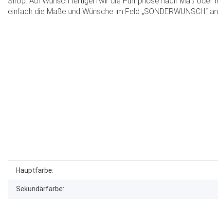
Shop. Auf Wunsch fertigen wir die Pumphose nach Maß oder m
einfach die Maße und Wünsche im Feld „SONDERWUNSCH“ an
Produkteigenschaft
Wert
Hauptfarbe:
Sekundärfarbe: