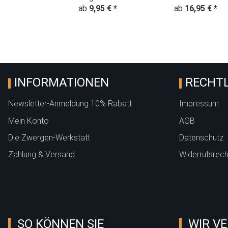
Nikolausmütze
ab
9,95 €
*
Weihnachten - Adve
ab
16,95 €
*
Weihnachten - Advent
- rot
- Rot
INFORMATIONEN
RECHTL
Newsletter-Anmeldung 10% Rabatt
Impressum
Mein Konto
AGB
Die Zwergen-Werkstatt
Datenschutz
Zahlung & Versand
Widerrufsrech
SO KÖNNEN SIE
WIR VE