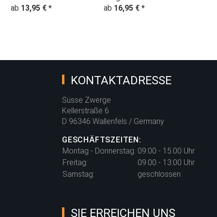
ab
13,95 €
*
ab
hellblau
16,95 €
*
KONTAKTADRESSE
Süsse Zwerge
Kellerstraße 6
D 96346 Wallenfels / Germany
GESCHÄFTSZEITEN:
Montag - Donnerstag:
09:00 - 15:00 Uhr
Freitag:
09:00 - 13:00 Uhr
Samstag:
geschlossen
SIE ERREICHEN UNS