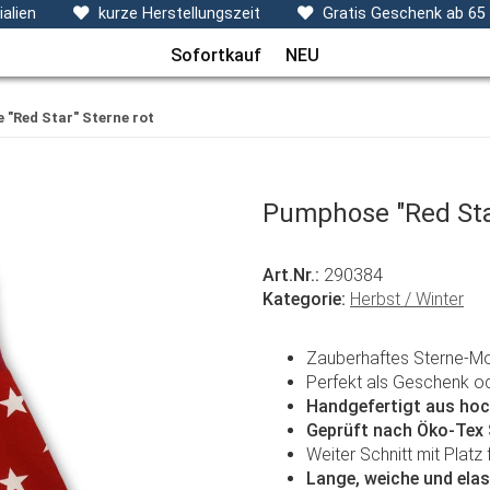
ecken, Kissen & Co
Themen
Sets
Frühchenkleidu
alien
kurze Herstellungszeit
Gratis Geschenk ab 65
Sofortkauf
NEU
"Red Star" Sterne rot
Pumphose "Red Star
Art.Nr.:
290384
Kategorie:
Herbst / Winter
Zauberhaftes Sterne-Mo
Perfekt als Geschenk od
Handgefertigt aus hoc
Geprüft nach Öko-Tex
Weiter Schnitt mit Platz 
Lange, weiche und ela