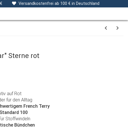
ng
Stoffe
Gutscheine
Verpackungsservice
 €
Versandkostenfrei ab 100 € in Deutschland
" Sterne rot
tiv auf Rot
er für den Alltag
hwertigem French Terry
 Standard 100
für Stoffwindeln
stische Bündchen