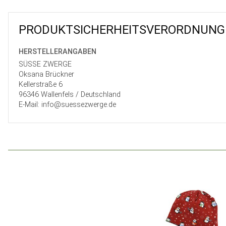
PRODUKT­SICHER­HEITS­VER­ORD­NUNG
HERSTELLER­ANGABEN
SÜSSE ZWERGE
Oksana Brückner
Kellerstraße 6
96346 Wallenfels / Deutschland
E-Mail: info@suessezwerge.de