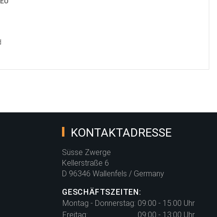
 EU
d
KONTAKTADRESSE
Süsse Zwerge
Kellerstraße 6
D 96346 Wallenfels / Germany
GESCHÄFTSZEITEN:
Montag - Donnerstag:
09:00 - 15:00 Uhr
Freitag:
09:00 - 13:00 Uhr