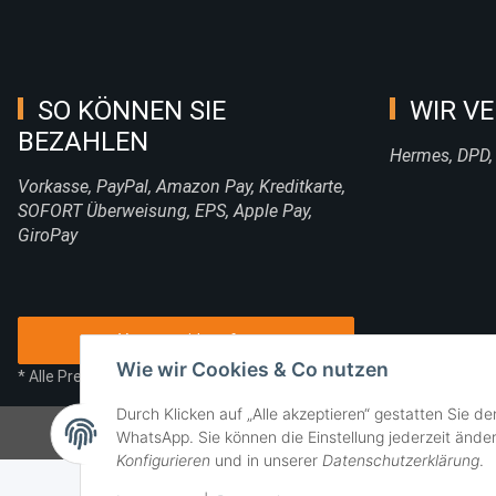
SO KÖNNEN SIE
WIR VE
BEZAHLEN
Hermes, DPD,
Vorkasse, PayPal, Amazon Pay, Kreditkarte,
SOFORT Überweisung, EPS, Apple Pay,
GiroPay
Vertrag widerrufen
Wie wir Cookies & Co nutzen
* Alle Preise inkl. gesetzlicher USt., zzgl.
Versand
Durch Klicken auf „Alle akzeptieren“ gestatten Sie d
WhatsApp. Sie können die Einstellung jederzeit änder
Konfigurieren
und in unserer
Datenschutzerklärung
.