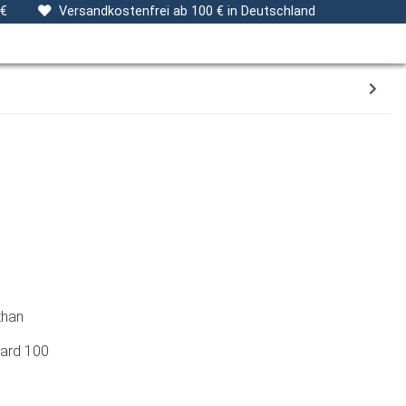
ng
Stoffe
Gutscheine
Verpackungsservice
 €
Versandkostenfrei ab 100 € in Deutschland
than
dard 100