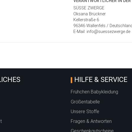
VERANTWORT­LICHER IN DER
SÜSSE ZWERGE
Oksana Brückner
Kellerstraße 6
96346 Wallenfels / Deutschlan
E-Mail: info@suessezwerge.de
ICHES
HILFE & SERVICE
Frühchen Babykleidung
Größentabelle
Unsere Stoffe
t
Fragen & Antworten
Geschenkgutscheine