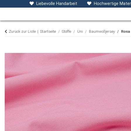
Baby- & Kinderkleidung
Accessoires
D
Liebevolle Handarbeit
Hochwertige Materi
Zurück zur Liste
Startseite
Stoffe
Uni
Baumwolljersey
Rosa