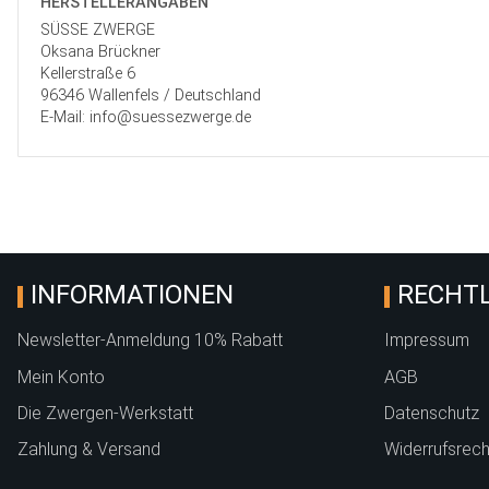
HERSTELLER­ANGABEN
SÜSSE ZWERGE
Oksana Brückner
Kellerstraße 6
96346 Wallenfels / Deutschland
E-Mail: info@suessezwerge.de
INFORMATIONEN
RECHTL
Newsletter-Anmeldung 10% Rabatt
Impressum
Mein Konto
AGB
Die Zwergen-Werkstatt
Datenschutz
Zahlung & Versand
Widerrufsrech