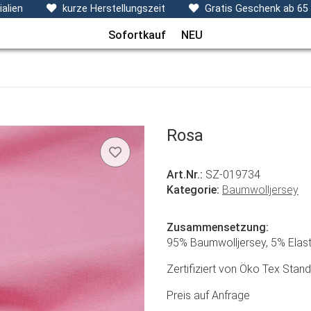
ecken, Kissen & Co
Themen
Sets
Frühchenkleidu
alien
kurze Herstellungszeit
Gratis Geschenk ab 65
Sofortkauf
NEU
Rosa
Art.Nr.:
SZ-019734
Kategorie:
Baumwolljersey
Zusammensetzung:
95% Baumwolljersey, 5% Elas
Zertifiziert von Öko Tex Stan
Preis auf Anfrage