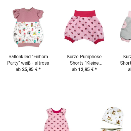
Ballonkleid "Einhorn
Kurze Pumphose
Kur
Party" weiß - altrosa
Shorts "Kleine
Shor
ab
25,95 €
*
Schmetterlinge"
ab
12,95 €
*
"Z
a
hel