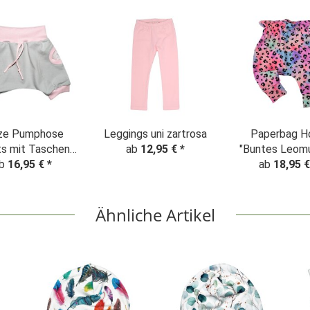
ze Pumphose
Leggings uni zartrosa
Paperbag H
ts mit Taschen
ab
12,95 €
*
"Buntes Leomu
arte Rosen"
b
16,95 €
*
ab
Batik ros
18,95 
lgrau-zartrosa
Ähnliche Artikel