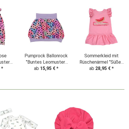
ose
Pumprock Ballonrock
Sommerkleid mit
ster"
"Buntes Leomuster"
Rüschenärmel "Süßes
a
€
*
ab
Batik rosa
15,95 €
*
Früchtchen" Panel BIO
ab
28,95 €
*
Wassermelone