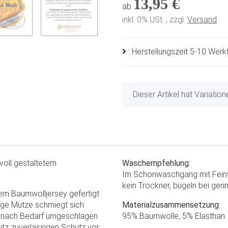
13,95 €
ab
inkl. 0% USt. , zzgl.
Versand
: Herstellungszeit 5-10 Wer
x
Dieser Artikel hat Variatio
voll gestaltetem
Waschempfehlung:
.
Im Schonwaschgang mit Feinw
kein Trockner, bügeln bei ger
hem Baumwolljersey gefertigt
gige Mütze schmiegt sich
Materialzusammensetzung:
 nach Bedarf umgeschlagen
95% Baumwolle, 5% Elasthan
tz zuverlässigen Schutz vor