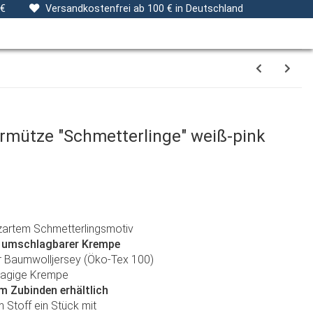
ng
Stoffe
Gutscheine
Verpackungsservice
 €
Versandkostenfrei ab 100 € in Deutschland
mütze "Schmetterlinge" weiß-pink
 zartem Schmetterlingsmotiv
 umschlagbarer Krempe
r Baumwolljersey (Öko-Tex 100)
llagige Krempe
 Zubinden erhältlich
Stoff ein Stück mit