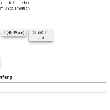
für zarte Kinderhaut
m Shop erhältlich
 (42-45 cm)
L (46-49 cm)
L (46-49 cm)
XL (50-54
XL (50-54 cm)
cm)
t Bändchen
umfang