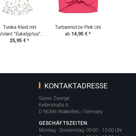
Tunika Kleid mit
Turbanmütze Pink Uni
Volant "Eukalyptus"
ab
14,95 €
*
weiß-altmint
25,95 €
*
KONTAKTADRESSE
Süsse Zwerge
Kellerstraße 6
D 96346 Wallenfels / Germany
GESCHÄFTSZEITEN:
Montag - Donnerstag:
09:00 - 15:00 Uhr