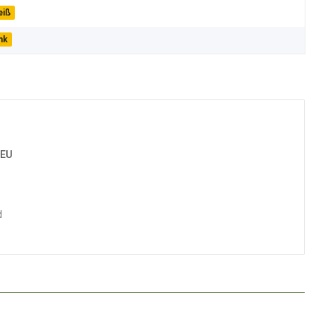
eiß
nk
 EU
d