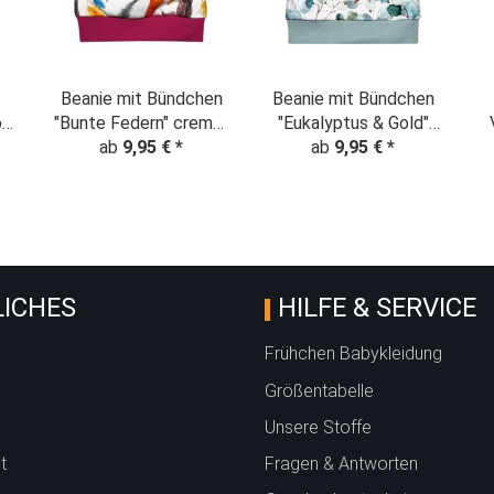
Beanie mit Bündchen
Beanie mit Bündchen
op
"Bunte Federn" creme-
"Eukalyptus & Gold"
ab
9,95 €
bunt
*
creme- schattengrün
ab
9,95 €
*
Bär
ICHES
HILFE & SERVICE
Frühchen Babykleidung
Größentabelle
Unsere Stoffe
t
Fragen & Antworten