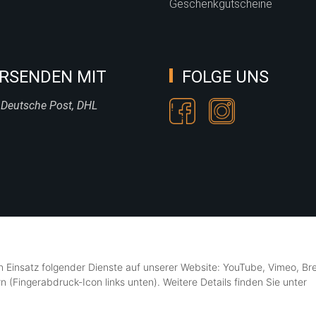
Geschenkgutscheine
RSENDEN MIT
FOLGE UNS
 Deutsche Post, DHL
en Einsatz folgender Dienste auf unserer Website: YouTube, Vimeo, Br
n (Fingerabdruck-Icon links unten). Weitere Details finden Sie unter
© SÜSSE ZWERGE • all rights reserved