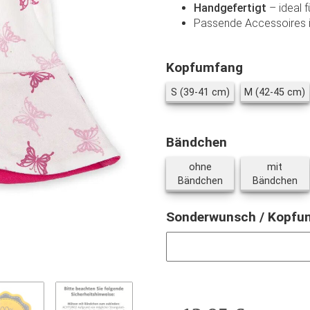
Handgefertigt
– ideal 
Passende Accessoires i
Kopfumfang
S (39-41 cm)
M
S (39-41 cm)
M (42-45 cm)
Bändchen
ohne
mit
ohne Bändchen
mi
Bändchen
Bändchen
Sonderwunsch / Kopf
Sonderwunsch / Kopfumfang