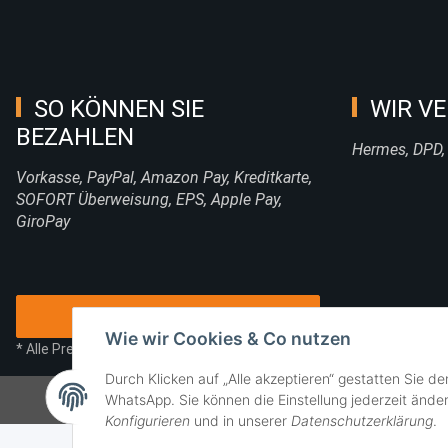
SO KÖNNEN SIE
WIR VE
BEZAHLEN
Hermes, DPD,
Vorkasse, PayPal, Amazon Pay, Kreditkarte,
SOFORT Überweisung, EPS, Apple Pay,
GiroPay
Vertrag widerrufen
Wie wir Cookies & Co nutzen
* Alle Preise inkl. gesetzlicher USt., zzgl.
Versand
Durch Klicken auf „Alle akzeptieren“ gestatten Sie d
WhatsApp. Sie können die Einstellung jederzeit änder
Konfigurieren
und in unserer
Datenschutzerklärung
.