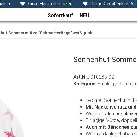
ecken, Kissen & Co
Themen
Sets
Frühchenkleidu
alien
kurze Herstellungszeit
Gratis Geschenk ab 65
Sofortkauf
NEU
hut Sommermütze "Schmetterlinge" weiß-pink
Sonnenhut Sommer
Art.Nr.:
010285-02
Kategorie:
Frühling / Sommer
Leichter Sonnenhut mit
Mit Nackenschutz und
Weicher, atmungsaktive
Einlagige Mütze, doppe
Auch mit Bändchen zum
Wächst dank dehnbarem 