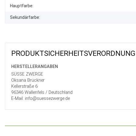
Produkteigenschaft
Wert
Hauptfarbe:
Sekundärfarbe:
PRODUKT­SICHER­HEITS­VER­ORD­NUNG
HERSTELLER­ANGABEN
SÜSSE ZWERGE
Oksana Brückner
Kellerstraße 6
96346 Wallenfels / Deutschland
E-Mail: info@suessezwerge.de