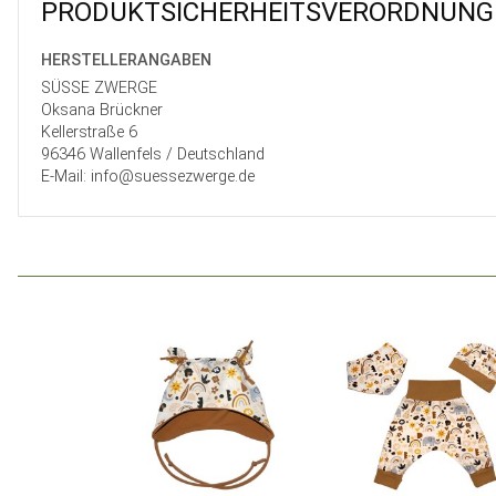
PRODUKT­SICHER­HEITS­VER­ORD­NUNG
HERSTELLER­ANGABEN
SÜSSE ZWERGE
Oksana Brückner
Kellerstraße 6
96346 Wallenfels / Deutschland
E-Mail: info@suessezwerge.de