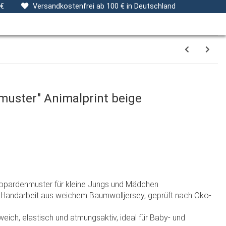
ng
Stoffe
Gutscheine
Verpackungsservice
 €
Versandkostenfrei ab 100 € in Deutschland
muster" Animalprint beige
)
Leopardenmuster für kleine Jungs und Mädchen
ler Handarbeit aus weichem Baumwolljersey, geprüft nach Öko-
eich, elastisch und atmungsaktiv, ideal für Baby- und