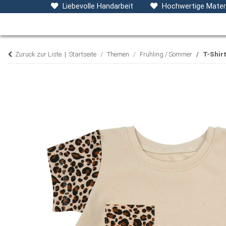
Baby- & Kinderkleidung
Accessoires
D
Liebevolle Handarbeit
Hochwertige Materi
Zurück zur Liste
Startseite
Themen
Frühling / Sommer
T-Shir