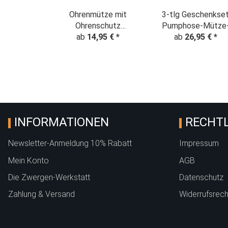
Ohrenmütze mit
3-tlg Geschenkse
Ohrenschutz
Pumphose-Mütze
"Glückliche Elefanten"
ab
14,95 €
*
Tuch Erstlingsoutfi
ab
26,95 €
*
Regenbogen - beige
"Glückliche Elefante
Regenbogen - beig
INFORMATIONEN
RECHTL
Newsletter-Anmeldung 10% Rabatt
Impressum
Mein Konto
AGB
Die Zwergen-Werkstatt
Datenschutz
Zahlung & Versand
Widerrufsrech