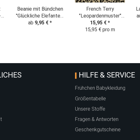
t
Beanie mit Bündchen
French Terry
L
-
"Glückliche Elefanten"
"Leopardenmuster"
a
t
Regenbogen - beige
ab
9,95 €
*
Animalprint beige
15,95 €
*
n"
15,95 € pro m
e
ICHES
HILFE & SERVICE
Frühchen Babykleidung
Größentabelle
Unsere Stoffe
t
Fragen & Antworten
Geschenkgutscheine