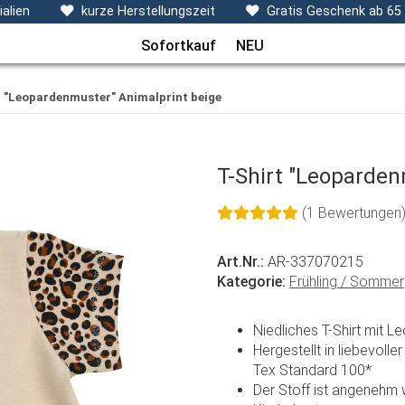
ecken, Kissen & Co
Themen
Sets
Frühchenkleidu
alien
kurze Herstellungszeit
Gratis Geschenk ab 65
Sofortkauf
NEU
t "Leopardenmuster" Animalprint beige
T-Shirt "Leoparden
(1 Bewertungen
Art.Nr.:
AR-337070215
Kategorie:
Frühling / Sommer
Niedliches T-Shirt mit 
Hergestellt in liebevol
Tex Standard 100*
Der Stoff ist angenehm w