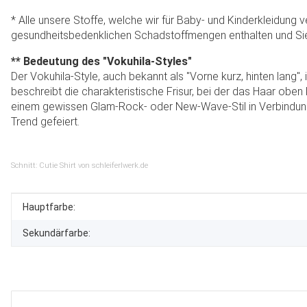
* Alle unsere Stoffe, welche wir für Baby- und Kinderkleidung 
gesundheitsbedenklichen Schadstoffmengen enthalten und Sie 
** Bedeutung des "Vokuhila-Styles"
Der Vokuhila-Style, auch bekannt als "Vorne kurz, hinten lang", i
beschreibt die charakteristische Frisur, bei der das Haar oben
einem gewissen Glam-Rock- oder New-Wave-Stil in Verbindung g
Trend gefeiert.
Schnitt: Cutie Shirt von schleiferlwerk.de
Produkteigenschaft
Wert
Hauptfarbe:
Sekundärfarbe: