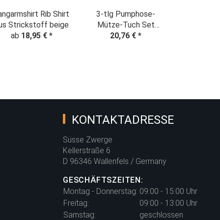
angarmshirt Rib Shirt
3-tlg Pumphose-
us Strickstoff beige
Mütze-Tuch Set
ab
18,95 €
*
"Mammuts Familie", Gr.
20,76 €
*
50-56 Einzelstück
KONTAKTADRESSE
Süsse Zwerge
Kellerstraße 6
D 96346 Wallenfels / Germany
GESCHÄFTSZEITEN:
Montag - Donnerstag:
09:00 - 15:00 Uhr
Freitag:
09:00 - 13:00 Uhr
Samstag:
geschlossen