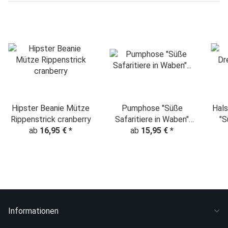
Hipster Beanie Mütze
Pumphose "Süße
Hals
Rippenstrick cranberry
Safaritiere in Waben"
"S
ab
16,95 €
*
altrosa-bordeaux
ab
15,95 €
*
Informationen