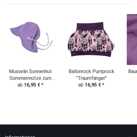
Musselin Sonnenhut
Ballonrock Pumprock
Baum
Sommermütze zum
"Traumfänger"
mitwachsen flieder
ab
16,95 €
*
ab
16,95 €
*