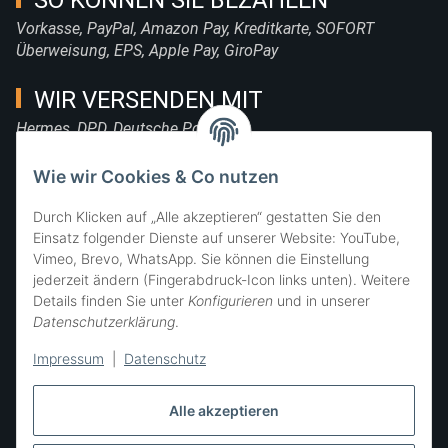
Vorkasse, PayPal, Amazon Pay, Kreditkarte, SOFORT
Überweisung, EPS, Apple Pay, GiroPay
WIR VERSENDEN MIT
Hermes, DPD, Deutsche Post, DHL
FOLGE UNS
Wie wir Cookies & Co nutzen
Durch Klicken auf „Alle akzeptieren“ gestatten Sie den
Einsatz folgender Dienste auf unserer Website: YouTube,
Vimeo, Brevo, WhatsApp. Sie können die Einstellung
SIE ERREICHEN UNS
jederzeit ändern (Fingerabdruck-Icon links unten). Weitere
Details finden Sie unter
Konfigurieren
und in unserer
Datenschutzerklärung
.
Impressum
|
Datenschutz
Alle akzeptieren