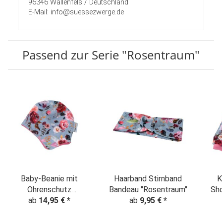
96346 Wallenfels / Deutschland
E-Mail: info@suessezwerge.de
Passend zur Serie "Rosentraum"
Baby-Beanie mit
Haarband Stirnband
K
Ohrenschutz
Bandeau "Rosentraum"
Sho
"Rosentraum"
ab
14,95 €
*
ab
9,95 €
*