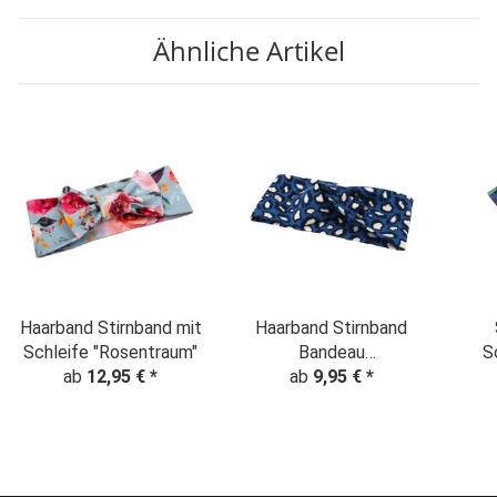
Ähnliche Artikel
Haarband Stirnband mit
Haarband Stirnband
Schleife "Rosentraum"
Bandeau
S
ab
12,95 €
*
"Leopardenmuster"
ab
9,95 €
*
Di
Jeansblau