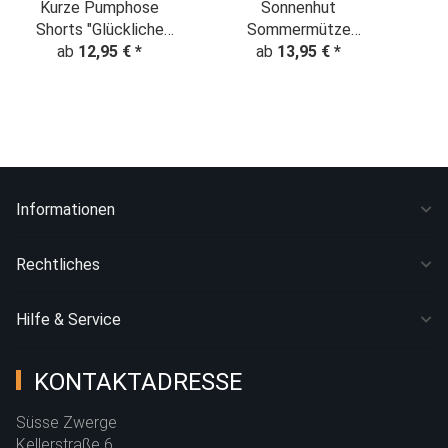
Kurze Pumphose
Sonnenhut
Shorts "Glückliche
Sommermütze
Elefanten" pink
ab
12,95 €
*
"Teddybär" auf
ab
13,95 €
*
"Sc
dunkelblau
Informationen
Rechtliches
Hilfe & Service
KONTAKTADRESSE
Süsse Zwerge
Kellerstraße 6