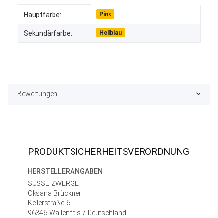
Produkteigenschaft
Wert
Hauptfarbe:
Pink
Sekundärfarbe:
Hellblau
Bewertungen
PRODUKT­SICHER­HEITS­VER­ORD­NUNG
HERSTELLER­ANGABEN
SÜSSE ZWERGE
Oksana Brückner
Kellerstraße 6
96346 Wallenfels / Deutschland