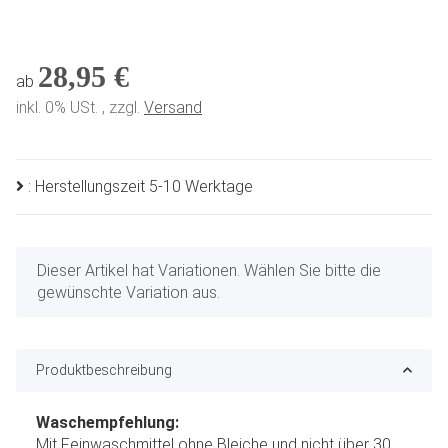
28,95 €
ab
inkl. 0% USt. , zzgl.
Versand
: Herstellungszeit 5-10 Werktage
x
Dieser Artikel hat Variationen. Wählen Sie bitte die
gewünschte Variation aus.
Produktbeschreibung
Waschempfehlung:
Mit Feinwaschmittel ohne Bleiche und nicht über 30