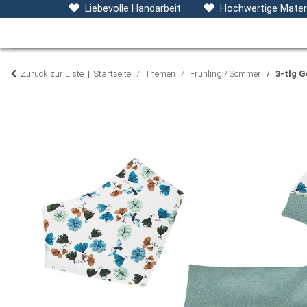
Baby- & Kinderkleidung
Accessoires
D
Liebevolle Handarbeit
Hochwertige Materi
Zurück zur Liste
Startseite
Themen
Frühling / Sommer
3-tlg 