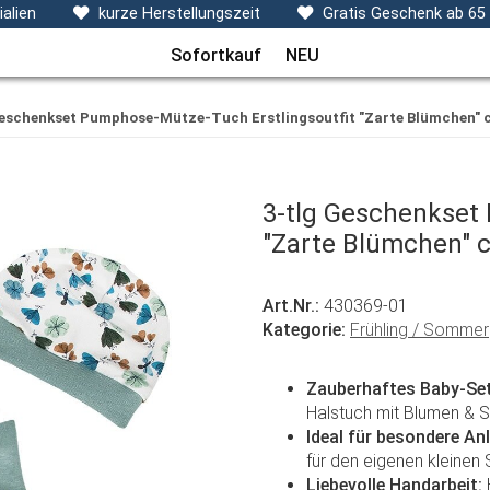
ecken, Kissen & Co
Themen
Sets
Frühchenkleidu
alien
kurze Herstellungszeit
Gratis Geschenk ab 65
Sofortkauf
NEU
Geschenkset Pumphose-Mütze-Tuch Erstlingsoutfit "Zarte Blümchen" 
3-tlg Geschenkset
"Zarte Blümchen" 
Art.Nr.:
430369-01
Kategorie:
Frühling / Sommer
Zauberhaftes Baby-Set
Halstuch mit Blumen & S
Ideal für besondere An
für den eigenen kleinen 
Liebevolle Handarbeit: