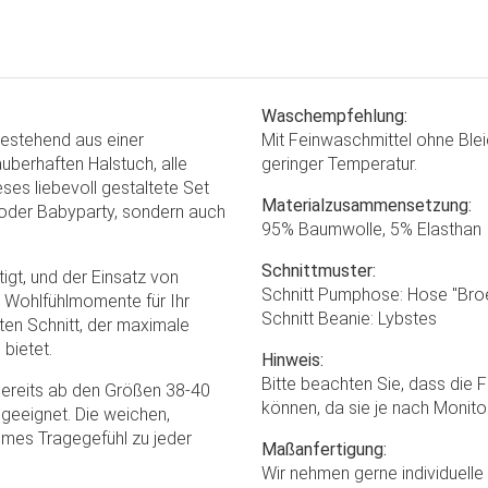
Waschempfehlung:
bestehend aus einer
Mit Feinwaschmittel ohne Blei
berhaften Halstuch, alle
geringer Temperatur.
ses liebevoll gestaltete Set
Materialzusammensetzung:
e oder Babyparty, sondern auch
95% Baumwolle, 5% Elasthan
Schnittmuster:
igt, und der Einsatz von
Schnitt Pumphose: Hose "Broek
 Wohlfühlmomente für Ihr
Schnitt Beanie: Lybstes
en Schnitt, der maximale
bietet.
Hinweis:
Bitte beachten Sie, dass die 
 bereits ab den Größen 38-40
können, da sie je nach Monito
 geeignet. Die weichen,
hmes Tragegefühl zu jeder
Maßanfertigung:
Wir nehmen gerne individuell