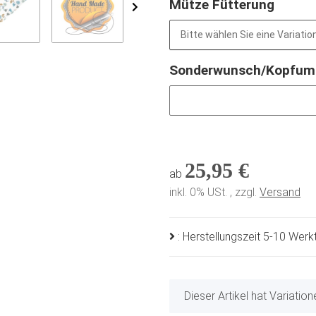
Mütze Fütterung
Bitte wählen Sie eine Variation
Sonderwunsch/Kopfu
Sonderwunsch/Kopfumfang
25,95 €
ab
inkl. 0% USt. , zzgl.
Versand
: Herstellungszeit 5-10 Wer
x
Dieser Artikel hat Variatio