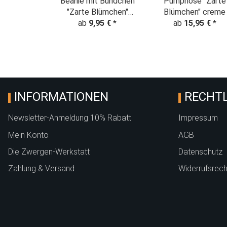
Beanie mit Bündchen
Pumphose "Zarte
"Zarte Blümchen"
Blümchen" creme
ab
creme
9,95 €
*
ab
15,95 €
*
INFORMATIONEN
RECHTL
Newsletter-Anmeldung 10% Rabatt
Impressum
Mein Konto
AGB
Die Zwergen-Werkstatt
Datenschutz
Zahlung & Versand
Widerrufsrech