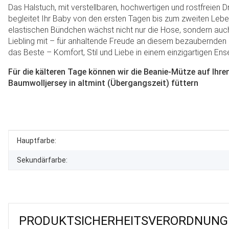
Das Halstuch, mit verstellbaren, hochwertigen und rostfreien 
begleitet Ihr Baby von den ersten Tagen bis zum zweiten Lebe
elastischen Bündchen wächst nicht nur die Hose, sondern auch
Liebling mit – für anhaltende Freude an diesem bezaubernden
das Beste – Komfort, Stil und Liebe in einem einzigartigen Ens
Für die kälteren Tage können wir die Beanie-Mütze auf Ih
Baumwolljersey in altmint (Übergangszeit) füttern
Produkteigenschaft
Wert
Hauptfarbe:
Sekundärfarbe:
PRODUKT­SICHER­HEITS­VER­ORD­NUNG