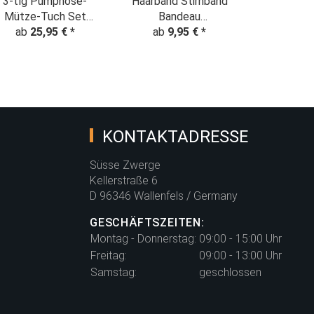
3-tlg Pumphose-
Haarband Stirnband
Mütze-Tuch Set
Bandeau
lümchen & Bienchen"
ab
25,95 €
*
"Pflanzentraum"
ab
9,95 €
*
Nachtblau
KONTAKTADRESSE
Süsse Zwerge
Kellerstraße 6
D 96346 Wallenfels / Germany
GESCHÄFTSZEITEN:
Montag - Donnerstag:
09:00 - 15:00 Uhr
Freitag:
09:00 - 13:00 Uhr
Samstag:
geschlossen