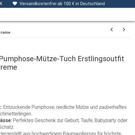
ng
Stoffe
Gutscheine
Verpackungsservice
 €
Versandkostenfrei ab 100 € in Deutschland
creme
 Pumphose-Mütze-Tuch Erstlingsoutfit
creme
:
Entzückende Pumphose, niedliche Mütze und zauberhaftes
chmetterlingen.
lässe:
Perfektes Geschenk zur Geburt, Taufe, Babyparty oder
Schatz.
Hergestellt aus hochwertigem Baumwolljersey für höchste