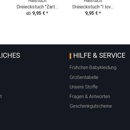
Halstuch
Halstuch
Dreieckstuch "Zarte
Dreieckstuch "I love
Baumwollblumen"
ab
9,95 €
*
my Dog"
9,95 €
*
"B
creme
ICHES
HILFE & SERVICE
Frühchen Babykleidung
Größentabelle
Unsere Stoffe
t
Fragen & Antworten
Geschenkgutscheine