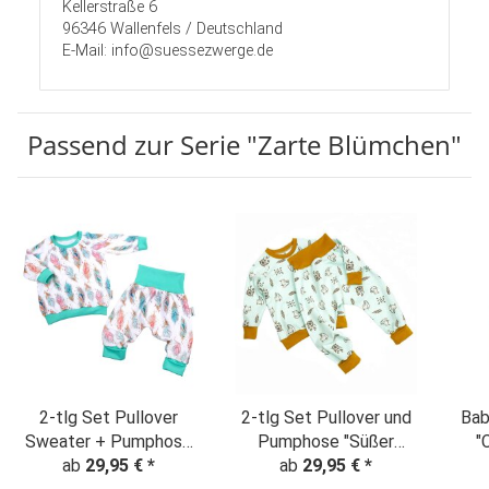
Kellerstraße 6
96346 Wallenfels / Deutschland
E-Mail: info@suessezwerge.de
Passend zur Serie "Zarte Blümchen"
2-tlg Set Pullover
2-tlg Set Pullover und
Bab
Sweater + Pumphose
Pumphose "Süßer
"
"Federnliebe" BIO /
ab
29,95 €
*
Fuchs & Traumfänger"
ab
29,95 €
*
B