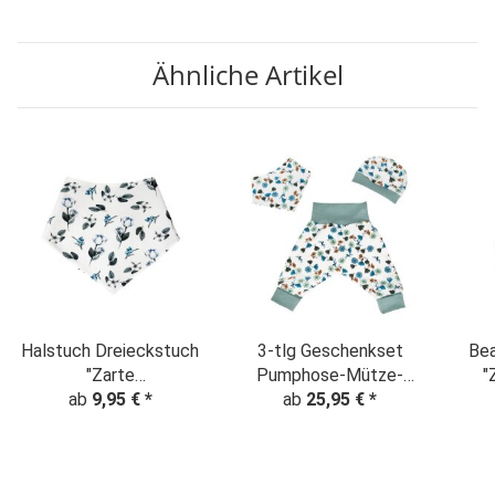
Organic Sweat
mint
Ähnliche Artikel
Halstuch Dreieckstuch
3-tlg Geschenkset
Bea
"Zarte
Pumphose-Mütze-
"
Baumwollblumen"
ab
9,95 €
*
Tuch Erstlingsoutfit
ab
25,95 €
*
creme
"Zarte Blümchen"
creme