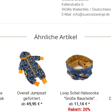
Kellerstraße 6
96346 Wallenfels / Deutschlan
E-Mail: info@suessezwerge.de
Ähnliche Artikel
ße
Overall Jumpsuit
Loop Schal Halssocke
ook
gefüttert
"Große Baustelle"
D
"Pflanzentraum"
ab
49,95 €
*
ab
Denim Look
11,16 €
*
Ba
Rabatt:
20%