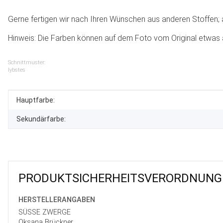
Gerne fertigen wir nach Ihren Wünschen aus anderen Stoffen; au
Hinweis: Die Farben können auf dem Foto vom Original etwas 
Schnittmuster:
lybstes
Produkteigenschaft
Wert
Hauptfarbe:
Sekundärfarbe:
PRODUKT­SICHER­HEITS­VER­ORD­NUNG
HERSTELLER­ANGABEN
SÜSSE ZWERGE
Oksana Brückner