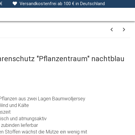
ng
Stoffe
Gutscheine
Verpackungsservice
 €
Versandkostenfrei ab 100 € in Deutschland
hrenschutz "Pflanzentraum" nachtblau
Pflanzen aus zwei Lagen Baumwolljersey
Wind und Kälte
szeit
stisch und atmungsaktiv
zubinden lieferbar
n Stoffen wächst die Mütze ein wenig mit