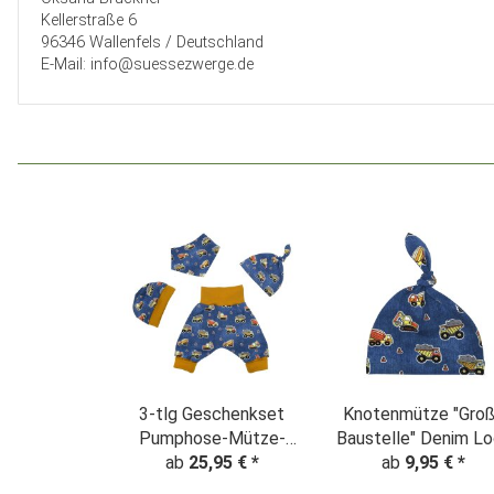
Kellerstraße 6
96346 Wallenfels / Deutschland
E-Mail: info@suessezwerge.de
3-tlg Geschenkset
Knotenmütze "Gro
Pumphose-Mütze-
Baustelle" Denim L
Tuch "Große
ab
25,95 €
*
ab
9,95 €
*
Baustelle" Denim Look