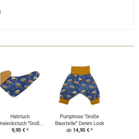
d
Halstuch
Pumphose "Große
reieckstuch "Große
Baustelle" Denim Look
ustelle" Denim Look
9,95 €
*
ab
14,95 €
*