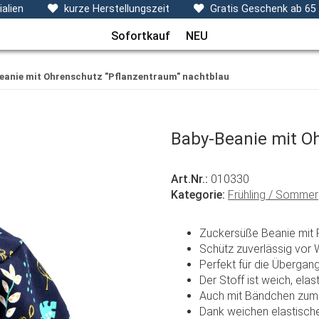
ecken, Kissen & Co
Themen
Sets
Frühchenkleidu
alien
kurze Herstellungszeit
Gratis Geschenk ab 65
Sofortkauf
NEU
eanie mit Ohrenschutz "Pflanzentraum" nachtblau
Baby-Beanie mit O
Art.Nr.:
010330
Kategorie:
Frühling / Sommer
Zuckersüße Beanie mit 
Schütz zuverlässig vor 
Perfekt für die Übergang
Der Stoff ist weich, ela
Auch mit Bändchen zum 
Dank weichen elastische