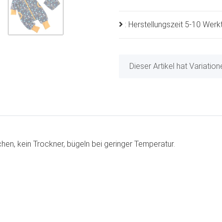
: Herstellungszeit 5-10 Wer
x
Dieser Artikel hat Variatio
en, kein Trockner, bügeln bei geringer Temperatur.
n