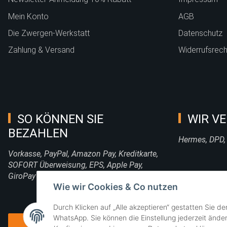
Mein Konto
AGB
Die Zwergen-Werkstatt
Datenschutz
Zahlung & Versand
Widerrufsrech
SO KÖNNEN SIE
WIR VE
BEZAHLEN
Hermes, DPD,
Vorkasse, PayPal, Amazon Pay, Kreditkarte,
SOFORT Überweisung, EPS, Apple Pay,
GiroPay
Wie wir Cookies & Co nutzen
Durch Klicken auf „Alle akzeptieren“ gestatten Sie d
WhatsApp. Sie können die Einstellung jederzeit änder
Vertrag widerrufen