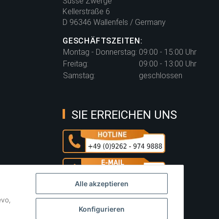
Süsse Zwerge
Kellerstraße 6
D 96346 Wallenfels / Germany
GESCHÄFTSZEITEN:
Montag - Donnerstag:
09:00 - 15:00 Uhr
Freitag:
09:00 - 13:00 Uhr
Samstag:
geschlossen
SIE ERREICHEN UNS
Alle akzeptieren
evo,
Konfigurieren