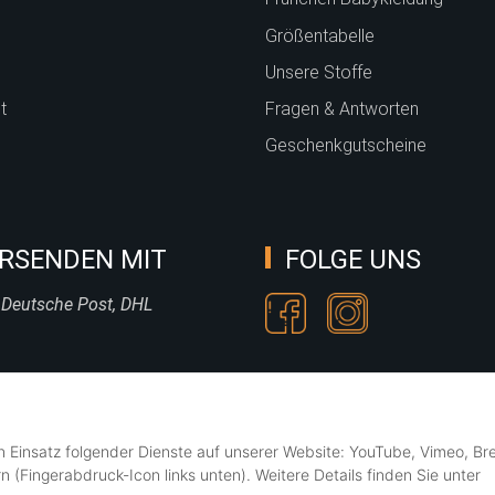
Größentabelle
Unsere Stoffe
t
Fragen & Antworten
Geschenkgutscheine
RSENDEN MIT
FOLGE UNS
 Deutsche Post, DHL
en Einsatz folgender Dienste auf unserer Website: YouTube, Vimeo, Br
n (Fingerabdruck-Icon links unten). Weitere Details finden Sie unter