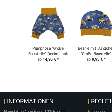
Pumphose "Große
Beanie mit Bündch
Baustelle" Denim Look
"Große Baustelle"
ab
14,95 €
*
Denim Look
ab
9,95 €
*
INFORMATIONEN
RECHTL
Newsletter-Anmeldung 10% Rabatt
Impressum