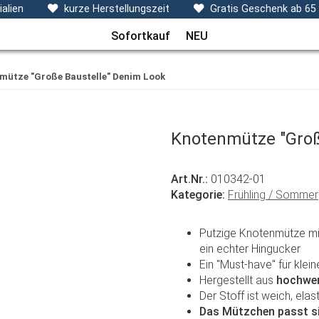
ecken, Kissen & Co
Themen
Sets
Frühchenkleidu
alien
kurze Herstellungszeit
Gratis Geschenk ab 65
Sofortkauf
NEU
mütze "Große Baustelle" Denim Look
Knotenmütze "Groß
Art.Nr.:
010342-01
Kategorie:
Frühling / Sommer
Putzige Knotenmütze mit
ein echter Hingucker
Ein "Must-have" für klei
Hergestellt aus
hochwer
Der Stoff ist weich, ela
Das Mützchen passt si