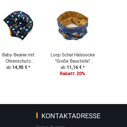
Baby-Beanie mit
Loop Schal Halssocke
Ohrenschutz
"Große Baustelle"
"Pflanzentraum"
ab
14,95 €
*
ab
Denim Look
11,16 €
*
nachtblau
Rabatt:
20%
KONTAKTADRESSE