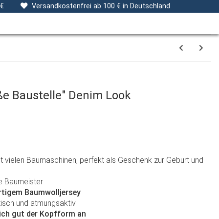
ng
Stoffe
Gutscheine
Verpackungsservice
 €
Versandkostenfrei ab 100 € in Deutschland
e Baustelle" Denim Look
 vielen Baumaschinen, perfekt als Geschenk zur Geburt und
ne Baumeister
tigem Baumwolljersey
stisch und atmungsaktiv
ch gut der Kopfform an