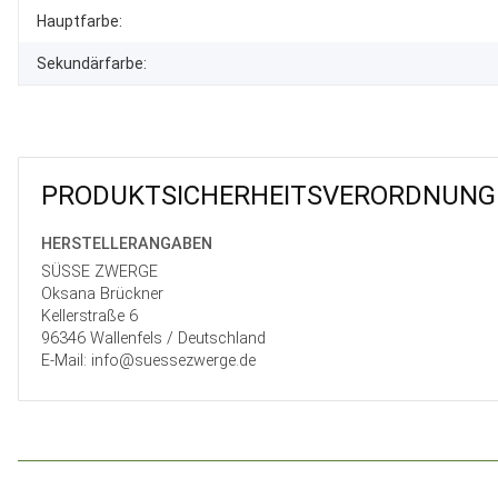
Produkteigenschaft
Wert
Hauptfarbe:
Sekundärfarbe:
PRODUKT­SICHER­HEITS­VER­ORD­NUNG
HERSTELLER­ANGABEN
SÜSSE ZWERGE
Oksana Brückner
Kellerstraße 6
96346 Wallenfels / Deutschland
E-Mail: info@suessezwerge.de