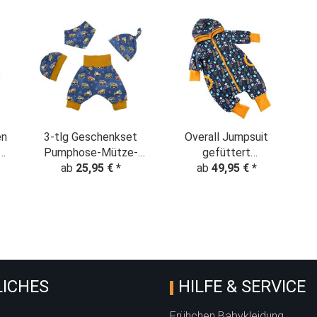
en
3-tlg Geschenkset
Overall Jumpsuit
Pumphose-Mütze-
gefüttert
Tuch "Große
ab
25,95 €
*
"Pflanzentraum"
ab
49,95 €
*
Baustelle" Denim Look
ICHES
HILFE & SERVICE
Frühchen Babykleidung