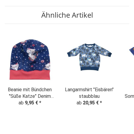
Ähnliche Artikel
Beanie mit Bündchen
Langarmshirt "Eisbären"
"Süße Katze" Denim
staubblau
Som
ab
Look
9,95 €
*
ab
20,95 €
*
"Nie