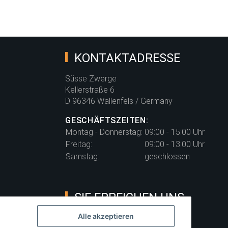
KONTAKTADRESSE
Süsse Zwerge
Kellerstraße 6
D 96346 Wallenfels / Germany
GESCHÄFTSZEITEN:
Montag - Donnerstag:
09:00 - 15:00 Uhr
Freitag:
09:00 - 13:00 Uhr
Samstag:
geschlossen
SIE ERREICHEN UNS
Alle akzeptieren