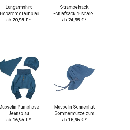
Langarmshirt
Strampelsack
"Eisbären" staubblau
Schlafsack "Eisbären"
ab
20,95 €
*
ab
staubblau
24,95 €
*
Musselin Pumphose
Musselin Sonnenhut
Jeansblau
Sommermütze zum
ab
16,95 €
*
mitwachsen jeansblau
ab
16,95 €
*