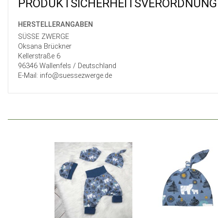
PRODUKT­SICHER­HEITS­VER­ORD­NUNG
HERSTELLER­ANGABEN
SÜSSE ZWERGE
Oksana Brückner
Kellerstraße 6
96346 Wallenfels / Deutschland
E-Mail: info@suessezwerge.de