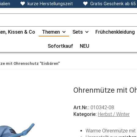
alien
kurze Herstellungszeit
Gratis Geschenk ab 65
en, Kissen & Co
Themen
Sets
Frühchenkleidung
Sofortkauf
NEU
e mit Ohrenschutz "Eisbären"
Ohrenmütze mit Oh
Art.Nr.:
010342-08
Kategorie:
Herbst / Winter
Warme Ohrenmütze mit n