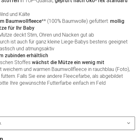
 Stoffen
in TOP-Qualität,
geprüft nach Öko-Tex Standard
Wind und Kälte
m Baumwollfleece
** (100% Baumwolle) gefüttert:
mollig
ze für Ihr Baby
 Mütze deckt Stirn, Ohren und Nacken gut ab
durch ist auch für ganz kleine Liege-Babys bestens geeignet
lastisch und atmungsaktiv
 zubinden erhältlich
ischen Stoffes
wächst die Mütze ein wenig mit
it weichem und warmen Baumwollfleece in rauchblau (Foto),
 füttern. Falls Sie eine andere Fleecefarbe, als abgebildet
bitte Ihre gewünschte Futterfarbe einfach im Feld
.
en