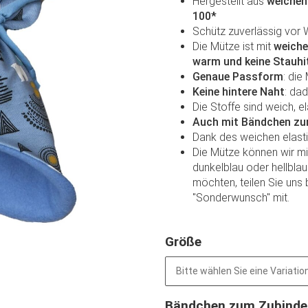
Hergestellt aus
weichen
100*
Schütz zuverlässig vor 
Die Mütze ist mit
weiche
warm und keine Stauhit
Genaue Passform
: die
Keine hintere Naht
: da
Die Stoffe sind weich, e
Auch mit Bändchen zum
Dank des weichen elast
Die Mütze können wir m
dunkelblau oder hellblau
möchten, teilen Sie uns 
"Sonderwunsch" mit.
Größe
Bitte wählen Sie eine Variation
Bändchen zum Zubind