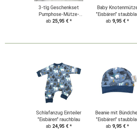
3-tlg Geschenkset
Baby Knotenmütz
Pumphose-Mütze-
"Eisbären" staubbla
Tuch "Eisbären"
ab
25,95 €
*
ab
9,95 €
*
rauchblau
Schlafanzug Einteiler
Beanie mit Bündch
"Eisbären" rauchblau
"Eisbären" staubbla
ab
24,95 €
*
ab
9,95 €
*