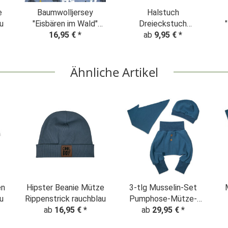
e
Baumwolljersey
Halstuch
u
"Eisbären im Wald"
Dreieckstuch
Staubblau
16,95 €
*
"Eisbären" staubblau
ab
9,95 €
*
Ähnliche Artikel
en
Hipster Beanie Mütze
3-tlg Musselin-Set
u
Rippenstrick rauchblau
Pumphose-Mütze-
ab
16,95 €
*
Tuch Erstlingsoutfit
ab
29,95 €
*
Jeansblau Uni