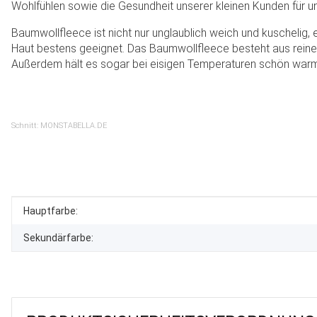
Wohlfühlen sowie die Gesundheit unserer kleinen Kunden für uns
Baumwollfleece ist nicht nur unglaublich weich und kuschelig, e
Haut bestens geeignet. Das Baumwollfleece besteht aus reine
Außerdem hält es sogar bei eisigen Temperaturen schön warm, i
Schnitt: MONSTABELLA.DE
Produkteigenschaft
Wert
Hauptfarbe:
Sekundärfarbe: