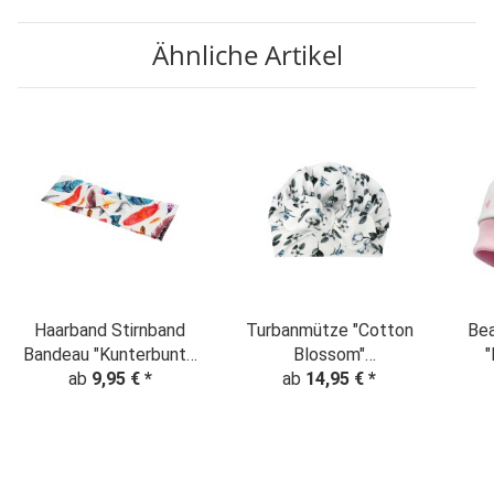
Ähnliche Artikel
Haarband Stirnband
Turbanmütze "Cotton
Bea
Bandeau "Kunterbunte
Blossom"
"
Federn" creme
ab
9,95 €
*
Baumwollblumen
ab
14,95 €
*
creme