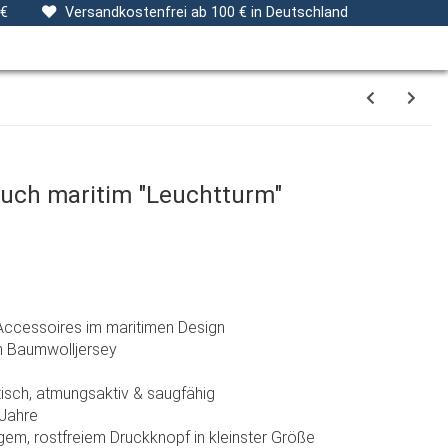
ng
Stoffe
Gutscheine
Verpackungsservice
 €
Versandkostenfrei ab 100 € in Deutschland
tuch maritim "Leuchtturm"
Accessoires im maritimen Design
m Baumwolljersey
stisch, atmungsaktiv & saugfähig
 Jahre
em, rostfreiem Druckknopf in kleinster Größe