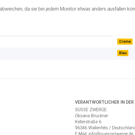
abweichen, da sie bei jedem Monitor etwas anders ausfallen kön
Creme
Blau
VERANTWORT­LICHER IN DER
SÜSSE ZWERGE
Oksana Brückner
Kellerstraße 6
96346 Wallenfels / Deutschlan
E-Mail: info@suessezwerge.de