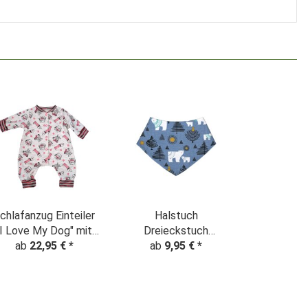
chlafanzug Einteiler
Halstuch
"I Love My Dog" mit
Dreieckstuch
Dackeln und
ab
22,95 €
*
"Eisbären" staubblau
ab
9,95 €
*
Bulldoggen