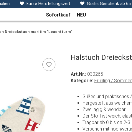
ecken, Kissen & Co
Themen
Sets
Frühchenkleidu
alien
kurze Herstellungszeit
Gratis Geschenk ab 65
Sofortkauf
NEU
ch Dreieckstuch maritim "Leuchtturm"
Halstuch Dreiecks
Art.Nr.:
030265
Kategorie:
Frühling / Sommer
Süßes und praktisches 
Hergestellt aus weiche
Zweilagig & wendbar
Der Stoff ist weich, ela
Tragbar ab 0 bis ca 2-3
Versehen mit hochwertig