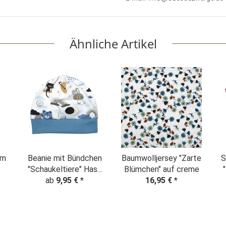
Ähnliche Artikel
im
Beanie mit Bündchen
Baumwolljersey "Zarte
S
"Schaukeltiere" Hase
Blümchen" auf creme
Leo creme
ab
9,95 €
*
16,95 €
*