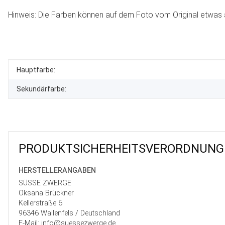
Hinweis: Die Farben können auf dem Foto vom Original etwas 
Produkteigenschaft
Wert
Hauptfarbe:
Sekundärfarbe:
PRODUKT­SICHER­HEITS­VER­ORD­NUNG
HERSTELLER­ANGABEN
SÜSSE ZWERGE
Oksana Brückner
Kellerstraße 6
96346 Wallenfels / Deutschland
E-Mail: info@suessezwerge.de