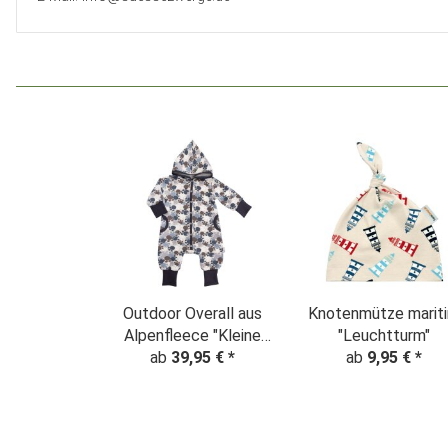
Outdoor Overall aus
Knotenmütze marit
Alpenfleece "Kleine
"Leuchtturm"
ab
Pfötchen"
39,95 €
*
ab
9,95 €
*