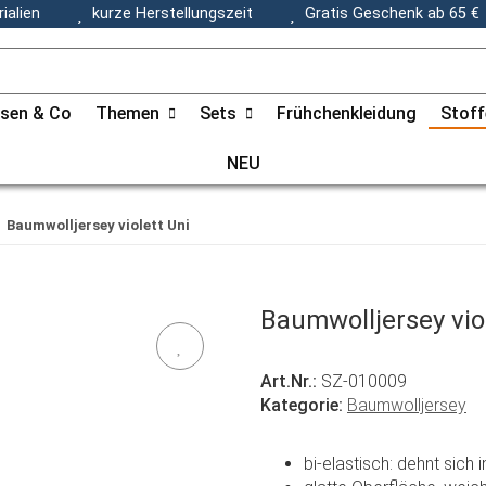
ialien
kurze Herstellungszeit
Gratis Geschenk ab 65 €
ssen & Co
Themen
Sets
Frühchenkleidung
Stoff
NEU
Baumwolljersey violett Uni
Baumwolljersey vio
Art.Nr.:
SZ-010009
Kategorie:
Baumwolljersey
bi-elastisch: dehnt sich