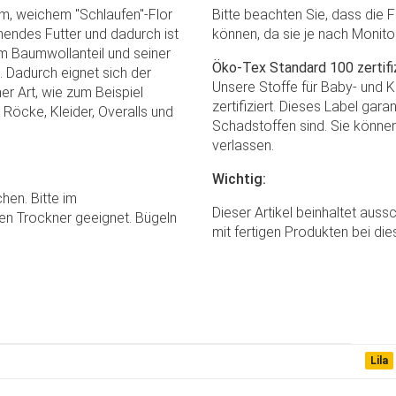
nem, weichem "Schlaufen"-Flor
Bitte beachten Sie, dass die 
mendes Futter und dadurch ist
können, da sie je nach Monito
m Baumwollanteil und seiner
Öko-Tex Standard 100 zertifiz
l. Dadurch eignet sich der
Unsere Stoffe für Baby- und 
er Art, wie zum Beispiel
zertifiziert. Dieses Label gar
 Röcke, Kleider, Overalls und
Schadstoffen sind. Sie können
verlassen.
Wichtig:
hen. Bitte im
Dieser Artikel beinhaltet auss
n Trockner geeignet. Bügeln
mit fertigen Produkten bei die
Lila