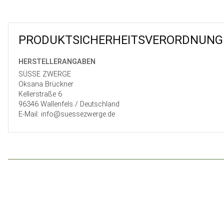
PRODUKT­SICHER­HEITS­VER­ORD­NUNG
HERSTELLER­ANGABEN
SÜSSE ZWERGE
Oksana Brückner
Kellerstraße 6
96346 Wallenfels / Deutschland
E-Mail: info@suessezwerge.de