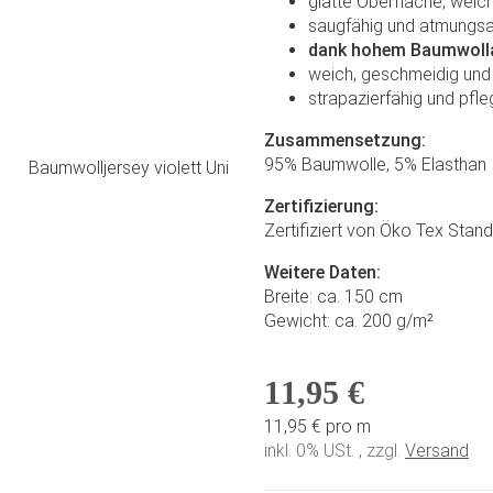
glatte Oberfläche, weich
saugfähig und atmungsa
dank hohem Baumwollan
weich, geschmeidig und
strapazierfähig und pfle
Zusammensetzung:
95% Baumwolle, 5% Elasthan
Zertifizierung:
Zertifiziert von Öko Tex Stan
Weitere Daten:
Breite: ca. 150 cm
Gewicht: ca. 200 g/m²
11,95 €
11,95 € pro m
inkl. 0% USt. , zzgl.
Versand