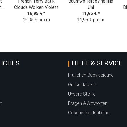
t
French Terry Batik
Baumwolljersey helllila
m
Clouds Wolken Violett
Uni
Di
r
16,95 €
*
11,95 €
*
16,95 € pro m
11,95 € pro m
Wo
ICHES
HILFE & SERVICE
Frühchen Babykleidung
Größentabelle
Unsere Stoffe
t
Fragen & Antworten
Geschenkgutscheine