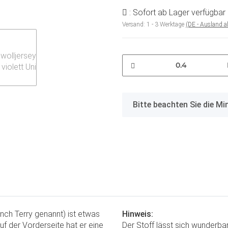
: Sofort ab Lager verfügbar
Versand:
1 - 3 Werktage
(DE - Ausland 
x
Bitte beachten Sie die M
ch Terry genannt) ist etwas
Hinweis:
uf der Vorderseite hat er eine
Der Stoff lässt sich wunderba