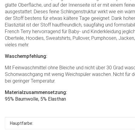
glatte Oberfläche, und auf der Innenseite ist er mit einem fei
ausgestattet. Dieses feine Schlingenstruktur wirkt wie ein wär
der Stoff bestens für etwas kältere Tage geeignet. Dank hohe
Elastizität ist der Stoff hautfreundlich, saugfähig und formstabi
French Terry hervorragend für Baby- und Kinderkleidung jeglich
Oberteile, Hoodies, Sweatshirts, Pullover, Pumphosen, Jacken,
vieles mehr.
Waschempfehlung:
Mit Feinwaschmittel ohne Bleiche und nicht über 30 Grad wasc
Schonwaschgang mit wenig Weichspüler waschen. Nicht für de
bei geringer Temperatur.
Materialzusammensetzung:
95% Baumwolle, 5% Elasthan
Produkteigenschaft
Wert
Hauptfarbe: