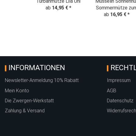
Turbanmütze Lila Uni
Musselin Sonnenhu
ab
14,95 €
*
Sommermütze zu
mitwachsen fliede
ab
16,95 €
*
INFORMATIONEN
RECHTL
Newsletter-Anmeldung 10% Rabatt
Impressum
Mein Konto
AGB
Die Zwergen-Werkstatt
Datenschutz
Zahlung & Versand
Widerrufsrech