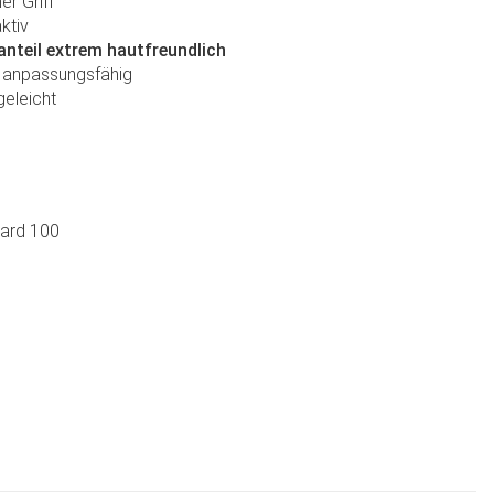
er Griff
ktiv
teil extrem hautfreundlich
 anpassungsfähig
geleicht
dard 100