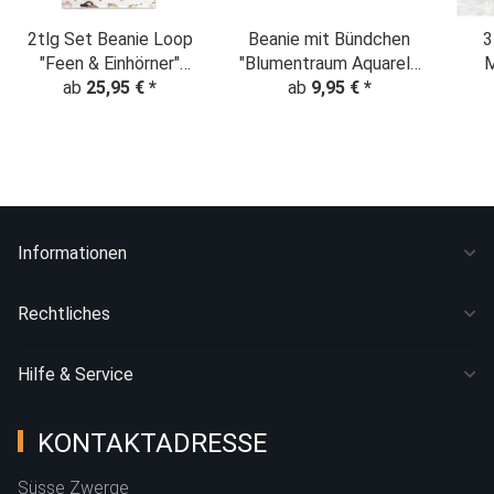
2tlg Set Beanie Loop
Beanie mit Bündchen
3
"Feen & Einhörner"
"Blumentraum Aquarell"
M
creme-altrosa
ab
25,95 €
*
creme-altrosa
ab
9,95 €
*
"El
Informationen
Rechtliches
Hilfe & Service
KONTAKTADRESSE
Süsse Zwerge