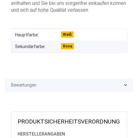
enthalten und Sie bei uns sorgenfrei einkaufen können
und sich auf hohe Qualität verlassen.
Produkteigenschaft
Wert
Hauptfarbe:
Weiß
Sekundärfarbe:
Rosa
Bewertungen
PRODUKT­SICHER­HEITS­VER­ORD­NUNG
HERSTELLER­ANGABEN