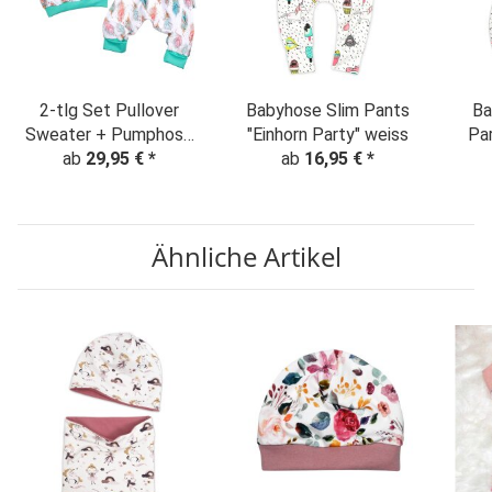
2-tlg Set Pullover
Babyhose Slim Pants
Ball
Sweater + Pumphose
"Einhorn Party" weiss
Par
"Federnliebe" BIO /
ab
29,95 €
*
ab
16,95 €
*
Organic Sweat
Ähnliche Artikel