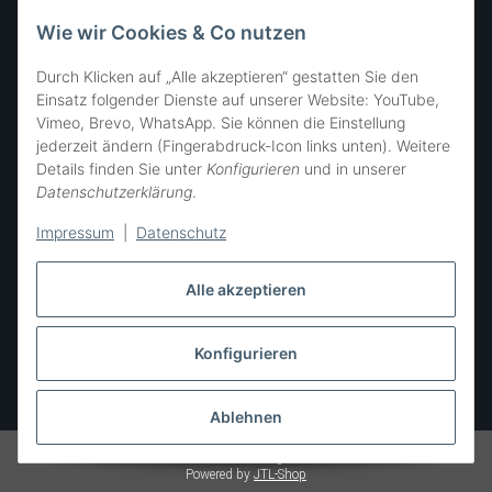
FOLGE UNS
Wie wir Cookies & Co nutzen
Durch Klicken auf „Alle akzeptieren“ gestatten Sie den
Einsatz folgender Dienste auf unserer Website: YouTube,
Vimeo, Brevo, WhatsApp. Sie können die Einstellung
SIE ERREICHEN UNS
jederzeit ändern (Fingerabdruck-Icon links unten). Weitere
Details finden Sie unter
Konfigurieren
und in unserer
Datenschutzerklärung
.
Impressum
|
Datenschutz
Alle akzeptieren
Konfigurieren
Vertrag widerrufen
* Alle Preise inkl. gesetzlicher USt., zzgl.
Versand
Ablehnen
© SÜSSE ZWERGE • all rights reserved
Powered by
JTL-Shop