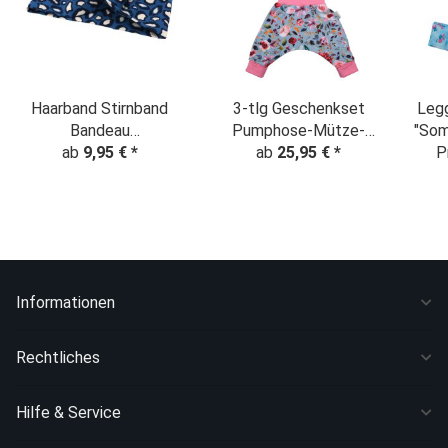
Haarband Stirnband
3-tlg Geschenkset
Legg
Bandeau
Pumphose-Mütze-
"Som
"Leopardenmuster"
ab
9,95 €
*
Tuch "Rosentraum"
ab
25,95 €
*
P
Jeansblau
Informationen
Rechtliches
Hilfe & Service