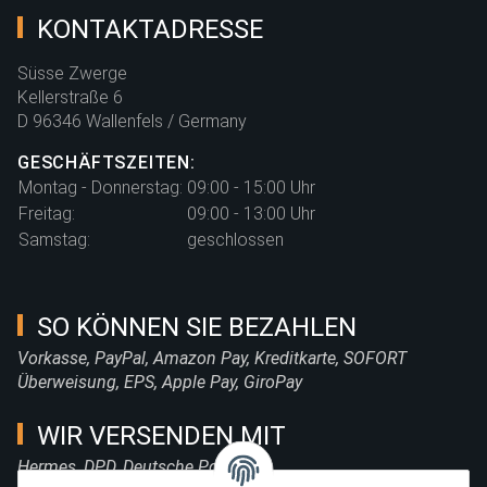
KONTAKTADRESSE
Süsse Zwerge
Kellerstraße 6
D 96346 Wallenfels / Germany
GESCHÄFTSZEITEN:
Montag - Donnerstag:
09:00 - 15:00 Uhr
Freitag:
09:00 - 13:00 Uhr
Samstag:
geschlossen
SO KÖNNEN SIE BEZAHLEN
Vorkasse, PayPal, Amazon Pay, Kreditkarte, SOFORT
Überweisung, EPS, Apple Pay, GiroPay
WIR VERSENDEN MIT
Hermes, DPD, Deutsche Post, DHL