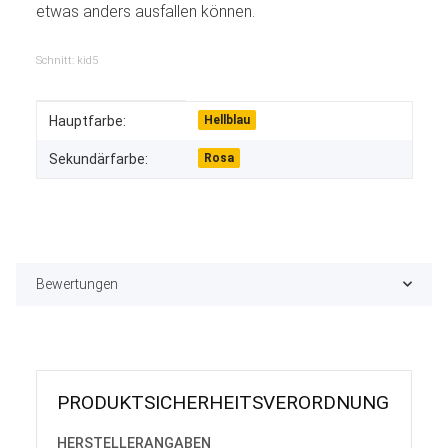
etwas anders ausfallen können.
Schnitt: kid5
Produkteigenschaft
Wert
Hauptfarbe:
Hellblau
Sekundärfarbe:
Rosa
Bewertungen
PRODUKT­SICHER­HEITS­VER­ORD­NUNG
HERSTELLER­ANGABEN