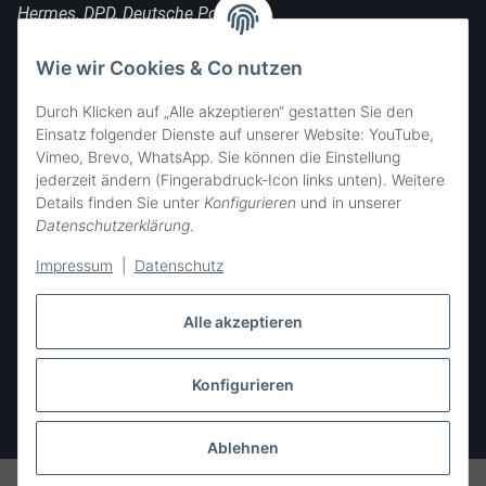
Hermes, DPD, Deutsche Post, DHL
FOLGE UNS
Wie wir Cookies & Co nutzen
Durch Klicken auf „Alle akzeptieren“ gestatten Sie den
Einsatz folgender Dienste auf unserer Website: YouTube,
Vimeo, Brevo, WhatsApp. Sie können die Einstellung
SIE ERREICHEN UNS
jederzeit ändern (Fingerabdruck-Icon links unten). Weitere
Details finden Sie unter
Konfigurieren
und in unserer
Datenschutzerklärung
.
Impressum
|
Datenschutz
Alle akzeptieren
Konfigurieren
Vertrag widerrufen
* Alle Preise inkl. gesetzlicher USt., zzgl.
Versand
Ablehnen
© SÜSSE ZWERGE • all rights reserved