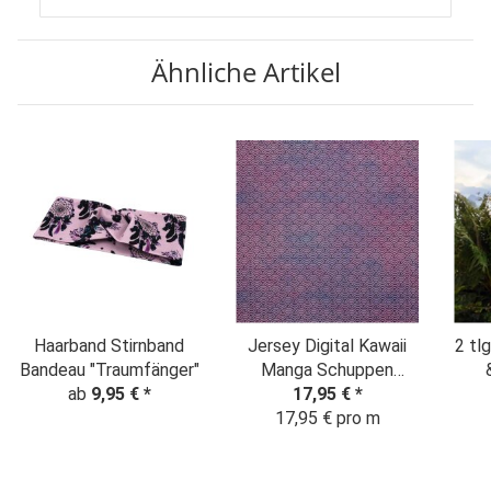
Ähnliche Artikel
Haarband Stirnband
Jersey Digital Kawaii
2 tl
Bandeau "Traumfänger"
Manga Schuppen
ab
9,95 €
*
Wellen flieder
17,95 €
*
L
17,95 € pro m