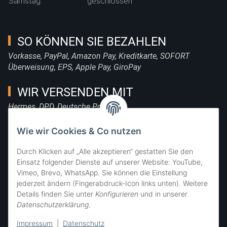
Samstag:
geschlossen
SO KÖNNEN SIE BEZAHLEN
Vorkasse, PayPal, Amazon Pay, Kreditkarte, SOFORT
Überweisung, EPS, Apple Pay, GiroPay
WIR VERSENDEN MIT
Hermes, DPD, Deutsche Post, DHL
FOLGE UNS
Wie wir Cookies & Co nutzen
Durch Klicken auf „Alle akzeptieren“ gestatten Sie den
Einsatz folgender Dienste auf unserer Website: YouTube,
Vimeo, Brevo, WhatsApp. Sie können die Einstellung
SIE ERREICHEN UNS
jederzeit ändern (Fingerabdruck-Icon links unten). Weitere
Details finden Sie unter
Konfigurieren
und in unserer
Datenschutzerklärung
.
Impressum
|
Datenschutz