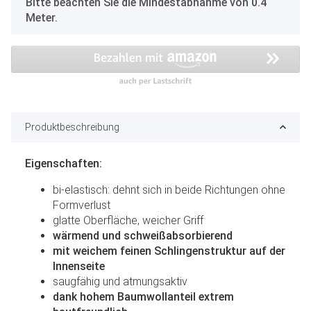
x
Bitte beachten Sie die Mindestabnahme von 0.4
Meter.
Produktbeschreibung
Eigenschaften:
bi-elastisch: dehnt sich in beide Richtungen ohne
Formverlust
glatte Oberfläche, weicher Griff
wärmend und schweißabsorbierend
mit weichem feinen Schlingenstruktur auf der
Innenseite
saugfähig und atmungsaktiv
dank hohem Baumwollanteil extrem