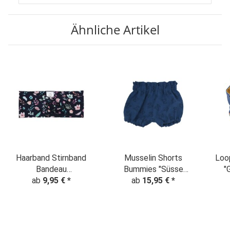
Ähnliche Artikel
Haarband Stirnband
Musselin Shorts
Loo
Bandeau
Bummies "Süsse
"
"Blumenzauber"
ab
9,95 €
*
Elefanten" Jeansblau
ab
15,95 €
*