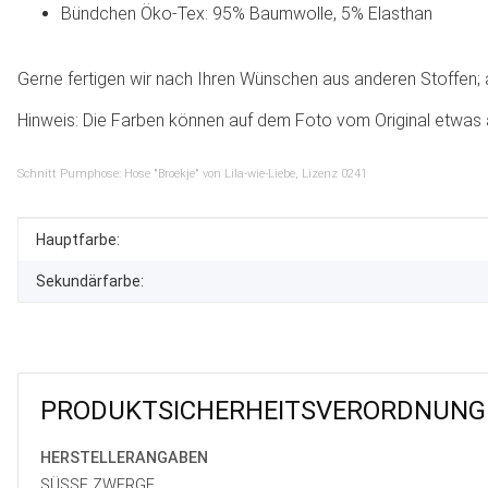
Bündchen Öko-Tex: 95% Baumwolle, 5% Elasthan
Gerne fertigen wir nach Ihren Wünschen aus anderen Stoffen; au
Hinweis: Die Farben können auf dem Foto vom Original etwas 
Schnitt Pumphose: Hose "Broekje" von Lila-wie-Liebe, Lizenz 0241
Produkteigenschaft
Wert
Hauptfarbe:
Sekundärfarbe:
PRODUKT­SICHER­HEITS­VER­ORD­NUNG
HERSTELLER­ANGABEN
SÜSSE ZWERGE