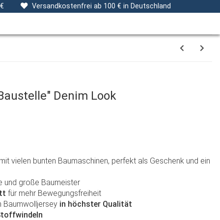
ng
Stoffe
Gutscheine
Verpackungsservice
 €
Versandkostenfrei ab 100 € in Deutschland
austelle" Denim Look
t vielen bunten Baumaschinen, perfekt als Geschenk und ein
ine und große Baumeister
tt
für mehr Bewegungsfreiheit
m Baumwolljersey
in höchster Qualität
Stoffwindeln