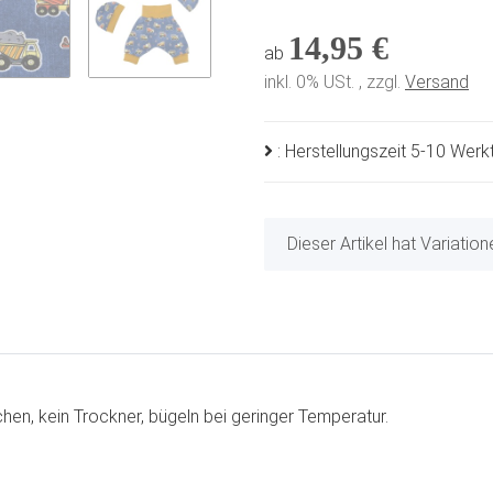
14,95 €
ab
inkl. 0% USt. , zzgl.
Versand
: Herstellungszeit 5-10 Wer
x
Dieser Artikel hat Variatio
en, kein Trockner, bügeln bei geringer Temperatur.