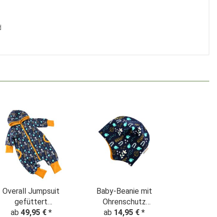
d
Overall Jumpsuit
Baby-Beanie mit
gefüttert
Ohrenschutz
"Pflanzentraum"
ab
49,95 €
*
"Pflanzentraum"
ab
14,95 €
*