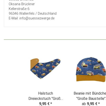
Oksana Brückner
Kellerstraße 6
96346 Wallenfels / Deutschland
E-Mail: info@suessezwerge.de
Halstuch
Beanie mit Bündch
Dreieckstuch "Große
"Große Baustelle"
Baustelle" Denim Look
9,95 €
*
Denim Look
ab
9,95 €
*