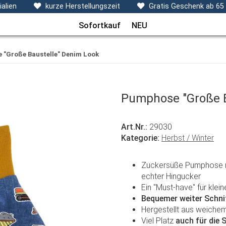
ecken, Kissen & Co
Themen
Sets
Frühchenkleidu
alien
kurze Herstellungszeit
Gratis Geschenk ab 65
Sofortkauf
NEU
"Große Baustelle" Denim Look
Pumphose "Große B
Art.Nr.:
29030
Kategorie:
Herbst / Winter
Zuckersüße Pumphose mi
echter Hingucker
Ein "Must-have" für kle
Bequemer weiter Schni
Hergestellt aus weiche
Viel Platz
auch für die 