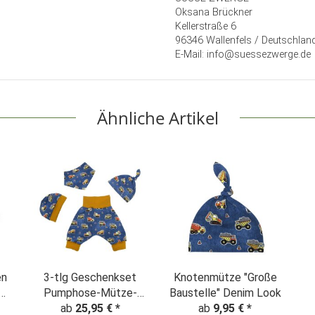
Oksana Brückner
Kellerstraße 6
96346 Wallenfels / Deutschlan
E-Mail: info@suessezwerge.de
Ähnliche Artikel
en
3-tlg Geschenkset
Knotenmütze "Große
Pumphose-Mütze-
Baustelle" Denim Look
Tuch "Große
ab
25,95 €
*
ab
9,95 €
*