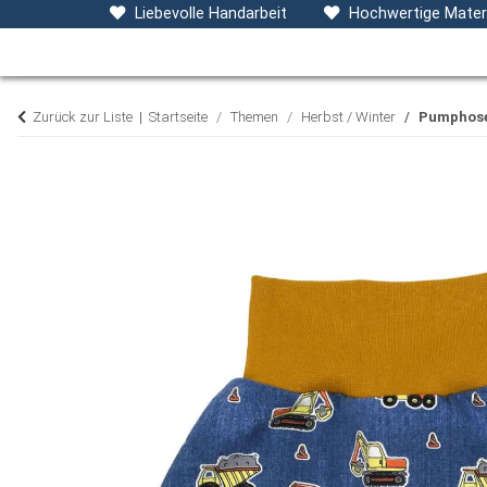
Baby- & Kinderkleidung
Accessoires
D
Liebevolle Handarbeit
Hochwertige Materi
Zurück zur Liste
Startseite
Themen
Herbst / Winter
Pumphose 