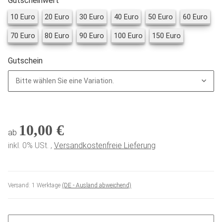
Gutscheinwert
10 Euro
20 Euro
30 Euro
40 Euro
50 Euro
60 E
10 Euro
20 Euro
30 Euro
40 Euro
50 Euro
60 Euro
70 Euro
80 Euro
90 Euro
100 Euro
150 Euro
70 Euro
80 Euro
90 Euro
100 Euro
150 Euro
Gutschein
Bitte wählen Sie eine Variation.
10,00 €
ab
inkl. 0% USt. ,
Versandkostenfreie Lieferung
Versand:
1 Werktage
(DE - Ausland abweichend)